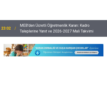
Öğretmenlerin Özür Grubu İller Arası Muhtemel İl
22:32
Emri Atama Tarihleri