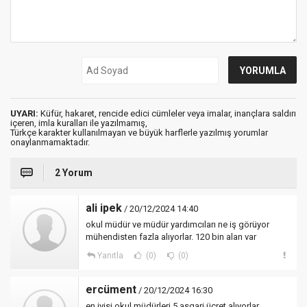
UYARI:
Küfür, hakaret, rencide edici cümleler veya imalar, inançlara saldırı
içeren, imla kuralları ile yazılmamış,
Türkçe karakter kullanılmayan ve büyük harflerle yazılmış yorumlar
onaylanmamaktadır.
2 Yorum
ali ipek
/ 20/12/2024 14:40
okul müdür ve müdür yardımcıları ne iş görüyor
mühendisten fazla alıyorlar. 120 bin alan var
Yanıtla
(0)
(0)
ercüment
/ 20/12/2024 16:30
en iyisi okul müdürleri 5 asgari ücret alıyorlar.