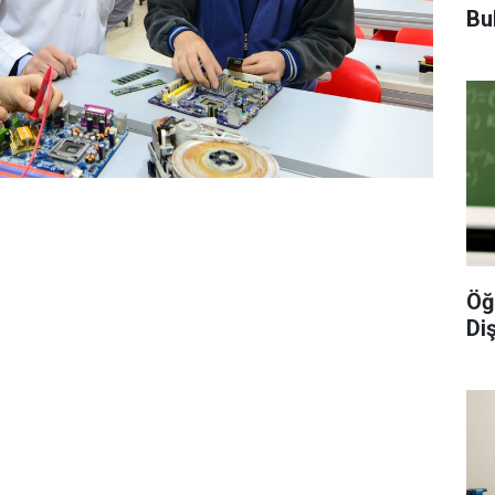
Bu
Öğ
Diş