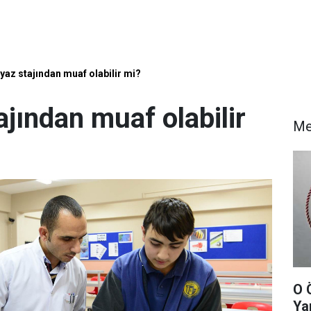
yaz stajından muaf olabilir mi?
ajından muaf olabilir
Me
O 
Ya