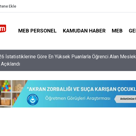
itene Ekle
MEB PERSONEL
KAMUDAN HABER
MEB
GE
retmen Norm İhtiyacı Listesi