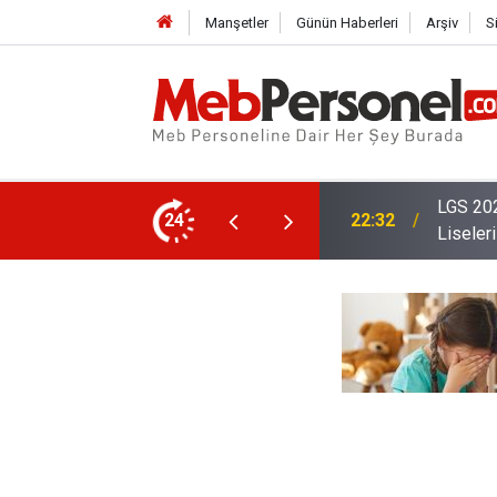
Manşetler
Günün Haberleri
Arşiv
S
En Yüksek Puanlarla Öğrenci Alan Meslek
24
22:02
2026 Öğ