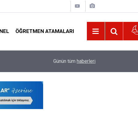
NEL
ÖĞRETMEN ATAMALARI
21:32
Belediyeden Öğrencilere Beslenme, Ulaşım ve K
Günün tüm
haberleri