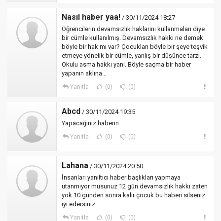
Nasıl haber yaa!
/ 30/11/2024 18:27
Öğrencilerin devamsızlık haklarını kullanmaları diye
bir cümle kullanılmış. Devamsızlık hakkı ne demek
böyle bir hak mı var? Çocukları böyle bir şeye teşvik
etmeye yönelik bir cümle, yanlış bir düşünce tarzı.
Okulu asma hakkı yani. Böyle saçma bir haber
yapanın aklına...
Yanıtla
(0)
(0)
Abcd
/ 30/11/2024 19:35
Yapacağınız haberin…..
Yanıtla
(0)
(0)
Lahana
/ 30/11/2024 20:50
İnsanları yanıltıcı haber başlıkları yapmaya
utanmıyor musunuz 12 gün devamsızlık hakkı zaten
yok 10 günden sonra kalır çocuk bu haberi silseniz
iyi edersiniz
Yanıtla
(0)
(0)