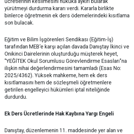
ücretlerinin kesilmesini hukuka aykırı bularak
yürütmeyi durdurma kararı verdi. Kararla birlikte
binlerce öğretmenin ek ders ödemelerindeki kısıtlama
son bulacak.
​Eğitim ve Bilim İşgörenleri Sendikası (Eğitim-İş)
tarafından MEB'e karşı açılan davada Danıştay İkinci ve
Onikinci Dairelerinin oluşturduğu müşterek heyet,
"YEĞİTEK Okul Sorumlusu Görevlendirme Esasları"na
ilişkin nihai değerlendirmesini tamamladı (Esas No:
2025/4362). Yüksek mahkeme, hem ek ders
kısıtlamasını hem de sözleşmeli öğretmenlere
getirilen engelleyici hükümleri iptal niteliğinde
durdurdu.
​Ek Ders Ücretlerinde Hak Kaybına Yargı Engeli
​Danıştay, düzenlemenin 11. maddesinde yer alan ve