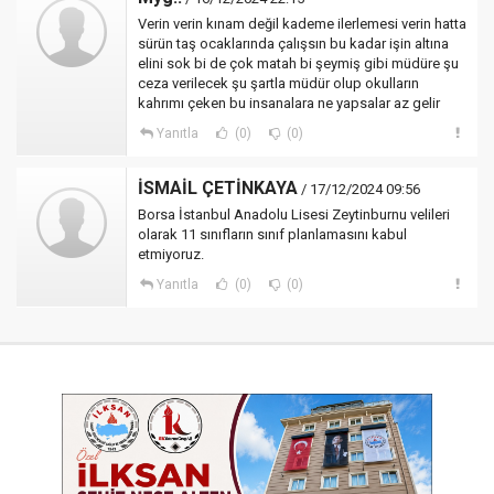
Verin verin kınam değil kademe ilerlemesi verin hatta
sürün taş ocaklarında çalışsın bu kadar işin altına
elini sok bi de çok matah bi şeymiş gibi müdüre şu
ceza verilecek şu şartla müdür olup okulların
kahrımı çeken bu insanalara ne yapsalar az gelir
Yanıtla
(0)
(0)
İSMAİL ÇETİNKAYA
/ 17/12/2024 09:56
Borsa İstanbul Anadolu Lisesi Zeytinburnu velileri
olarak 11 sınıfların sınıf planlamasını kabul
etmiyoruz.
Yanıtla
(0)
(0)