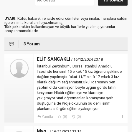
UYARI:
Küfür, hakaret, rencide edici cümleler veya imalar, inançlara saldırı
içeren, imla kuralları ile yazılmamış,
Türkçe karakter kullanılmayan ve büyük harflerle yazılmış yorumlar
onaylanmamaktadır.
3 Yorum
ELİF SANCAKLI
/ 16/12/2024 20:18
İstanbul Zeytinburnu Borsa İstanbul Anadolu
lisesinde her sınıf 15 erkek 15 kız öğrenci şeklinde
dağılım yapılmıştır fakat 11/E sınıfı 17 erkek 3 kız
olarak dağılım sağlanmıştır.Okul idaresinin ben
yaptım oldu komisyon böyle uygun gördü lafını
kınıyorum.Hiçbir eğitimciye ve idareciye
yakışmıyor.Sınıf öğretmenleri komisyona şerh
düştüğü halde Proje okulunun bu denli sınıf
planlaması örgün eğitime yakışmıyor.
Yanıtla
(0)
(0)
Myg..
/ 16/12/2024 22:15