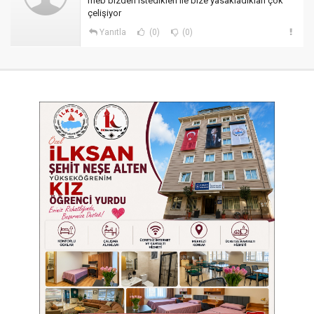
meb bizden istedikleri ile bize yasakladıkları çok
çelişiyor
Yanıtla
(0)
(0)