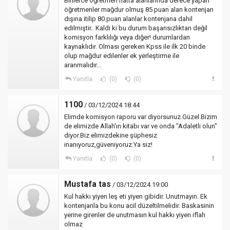
Binlerce öğretmen hatta alanlarında derece yapan
öğretmenler mağdur olmuş 85 puan alan kontenjan
dışına itilip 80 puan alanlar kontenjana dahil
edilmiştir.. Kaldi ki bu durum başarısızlıktan değil
komisyon farklılığı veya diğer! durumlardan
kaynaklıdır. Olması gereken Kpss ile ilk 20 binde
olup mağdur edilenler ek yerleştirme ile
aranmalıdır...
Yanıtla
(0)
(0)
1100
/ 03/12/2024 18:44
Elimde komisyon raporu var diyorsunuz.Güzel.Bizim
de elimizde Allah'ın kitabı var ve onda "Adaletli olun"
diyor.Biz elimizdekine şüphesiz
inanıyoruz,güveniyoruz.Ya siz!
Yanıtla
(0)
(0)
Mustafa tas
/ 03/12/2024 19:00
Kul hakkı yiyen leş eti yiyen gibidir. Unutmayın. Ek
kontenjanla bu konu acil düzeltilmelidir. Baskasinin
yerine girenler de unutmasın kul hakkı yiyen iflah
olmaz