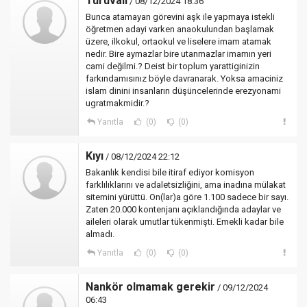
Turuvalı
/ 08/12/2024 18:36
Bunca atamayan görevini aşk ile yapmaya istekli
öğretmen adayi varken anaokulundan başlamak
üzere, ilkokul, ortaokul ve liselere imam atamak
nedir. Bire aymazlar bire utanmazlar imamın yeri
cami değilmi.? Deist bir toplum yarattiginizin
farkındamısınız böyle davranarak. Yoksa amaciniz
islam dinini insanların düşüncelerinde erezyonami
ugratmakmidir.?
Yanıtla
(0)
(0)
Kıyı
/ 08/12/2024 22:12
Bakanlık kendisi bile itiraf ediyor komisyon
farklılıklarını ve adaletsizliğini, ama inadına mülakat
sitemini yürüttü. On(lar)a göre 1.100 sadece bir sayı.
Zaten 20.000 kontenjanı açıklandığında adaylar ve
aileleri olarak umutlar tükenmişti. Emekli kadar bile
almadı.
Yanıtla
(0)
(0)
Nankör olmamak gerekir
/ 09/12/2024
06:43