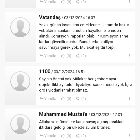
Yanıtla
(0)
(0)
Vatandaş
/ 03/12/2024 16:37
Yazık günah insanların emeklerine. Haramdır haktır
vebaldir insanların umutları hayalleri ellerinden
alındı. Komisyon, raporları olabilir. Komisyonlar ne
kadar güvenilir acaba. Bunu herkes biliyor
savunmaya gerek yok. Mülakat eşittir torpil.
Yanıtla
(0)
(0)
1100
/ 03/12/2024 16:51
Sayının önemi yok.Mülakat her şehirde aynı
objektiflikte yapıldı diyebiliyorsanız mesele yok.İşte
orda vicdanlar rahat olmaz.
Yanıtla
(0)
(0)
Muhammed Mustafa
/ 03/12/2024 17:01
Allaha ve müminlere karşı savaş açmış fasıkların
iktidara geldiği bir ülkede zulüm bitmez.
Yanıtla
(0)
(0)