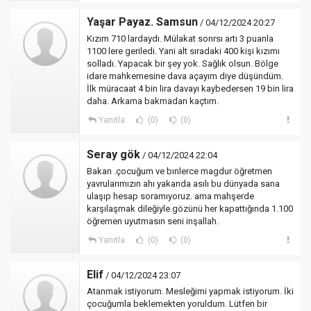
Yaşar Payaz. Samsun
/ 04/12/2024 20:27
Kızım 710 lardaydı. Mülakat sonrsı artı 3 puanla
1100 lere geriledi. Yani alt sıradaki 400 kişi kızımı
solladı. Yapacak bir şey yok. Sağlık olsun. Bölge
idare mahkemesine dava açayım diye düşündüm.
İlk müracaat 4 bin lira davayı kaybedersen 19 bin lira
daha. Arkama bakmadan kaçtım.
Yanıtla
(0)
(0)
Seray gök
/ 04/12/2024 22:04
Bakan .çocuğum ve bınlerce magdur öğretmen
yavrularımızın ahı yakanda asılı bu dünyada sana
ulaşıp hesap soramıyoruz. ama mahşerde
karşılaşmak dileğiyle.gözünü her kapattığında 1.100
öğremen uyutmasın seni inşallah.
Yanıtla
(0)
(0)
Elif
/ 04/12/2024 23:07
Atanmak istiyorum. Mesleğimi yapmak istiyorum. İki
çocuğumla beklemekten yoruldum. Lütfen bir