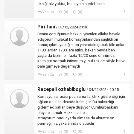
eksiğimiz yoktur, buna yemin edebilirim.
Yanıtla
(0)
(0)
Piri fani
/ 03/12/2024 21:36
Benim çocuğumun hakkını yiyenleri allaha havale
ediyorum.mulakat komisyonlarından sağlıklı bir
sonuç çıkmayacağını on yaşındaki çocuk bile anlar.
1100 lerden 1700 lere atıldı. bakan beyde ben
yaşlarda bizim en fazla 15/20 sene ömrümüz
kalmıştır sormak istiyorum yusuf tekine böyle bir ve
bale girmeye degermiydi
Yanıtla
(0)
(0)
Recepali ozhabiboglu
/ 04/12/2024 10:25
Komisyonlar arası puanlama farklılık gösterdiği için
oğlum da alan dışında kalmıştır. Bu haksızlığı
gidermek bakan beye düşüyor. Cumhurbaşkanı
olaya el atmalı. Hakkınızı helal
etmiyorum.budunyada olmasa da ahirette on
parmağımiz yakalarında olacaktır
Yanıtla
(0)
(0)