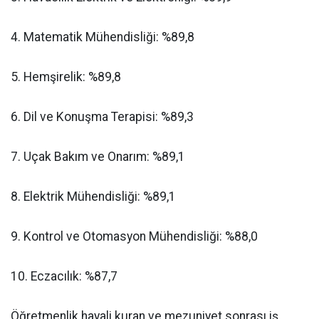
​4. Matematik Mühendisliği: %89,8
​5. Hemşirelik: %89,8
​6. Dil ve Konuşma Terapisi: %89,3
​7. Uçak Bakım ve Onarım: %89,1
​8. Elektrik Mühendisliği: %89,1
​9. Kontrol ve Otomasyon Mühendisliği: %88,0
​10. Eczacılık: %87,7
​Öğretmenlik hayali kuran ve mezuniyet sonrası iş