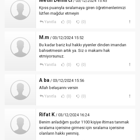
Metin Demirci
/ 03/12/2024 15:45
Kpss puanıyla sıralamaya giren öğretmenlerimizi
lütfen mağdur etmeyin
Yanıtla
(0)
(0)
M.m
/ 03/12/2024 15:52
Bu kadar bariz kul hakkı yiyenler dinden imandan
bahsetmesin artık ya. Siz o makamı hak
etmiyorsunuz.
Yanıtla
(0)
(0)
A ba
/ 03/12/2024 15:56
Allah belaşarını versin
Yanıtla
(0)
(0)
Rifat K
/ 03/12/2024 16:24
Benim anladığım şudur 1100 kişiye iltimas tanımak
sıralama içerisine girmesi için sıralama içerisine
olanların hakkı yenmiş.