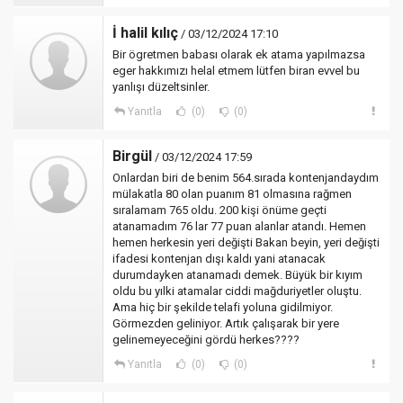
İ halil kılıç
/ 03/12/2024 17:10
Bir ögretmen babası olarak ek atama yapılmazsa
eger hakkımızı helal etmem lütfen biran evvel bu
yanlışı düzeltsinler.
Yanıtla
(0)
(0)
Birgül
/ 03/12/2024 17:59
Onlardan biri de benim 564.sırada kontenjandaydım
mülakatla 80 olan puanım 81 olmasına rağmen
sıralamam 765 oldu. 200 kişi önüme geçti
atanamadım 76 lar 77 puan alanlar atandı. Hemen
hemen herkesin yeri değişti Bakan beyin, yeri değişti
ifadesi kontenjan dışı kaldı yani atanacak
durumdayken atanamadı demek. Büyük bir kıyım
oldu bu yılki atamalar ciddi mağduriyetler oluştu.
Ama hiç bir şekilde telafi yoluna gidilmiyor.
Görmezden geliniyor. Artık çalışarak bir yere
gelinemeyeceğini gördü herkes????
Yanıtla
(0)
(0)