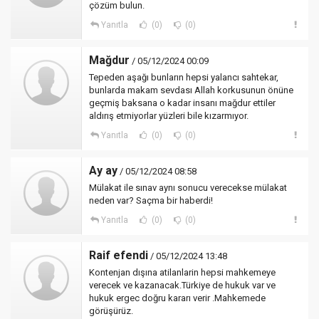
çözüm bulun.
Yanıtla
(0)
(0)
Mağdur
/ 05/12/2024 00:09
Tepeden aşağı bunların hepsi yalancı sahtekar,
bunlarda makam sevdası Allah korkusunun önüne
geçmiş baksana o kadar insanı mağdur ettiler
aldırış etmiyorlar yüzleri bile kızarmıyor.
Yanıtla
(0)
(0)
Ay ay
/ 05/12/2024 08:58
Mülakat ile sınav aynı sonucu verecekse mülakat
neden var? Saçma bir haberdi!
Yanıtla
(0)
(0)
Raif efendi
/ 05/12/2024 13:48
Kontenjan dışına atilanlarin hepsi mahkemeye
verecek ve kazanacak.Türkiye de hukuk var ve
hukuk ergec doğru kararı verir .Mahkemede
görüşürüz.