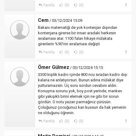
Yanıtla
(0)
(0)
Cem
/ 03/12/2024 15:09
Bakanı matematiği de yok kontenjan dışından
kontenjana girerse bir insan aradaki herkesin
sıralaması atar. 1100 falan hikaye mülakata
girenlerin %90'nın sıralaması değişti
Yanıtla
(0)
(0)
Ömer Gülmez
/ 03/12/2024 15:15
3300 kişilik kadro içinde 800 ncu sıradan kadro dışı
kalana ne anlatıyorsun. Bunun adına mülakat diye
yutturamazsin. Üç soru sordun cevabını aldın.
Konuşma sorunu yok, boy post yerinde, manken
gibi yakışıklı birini elemek için ne gibi bir sorun
gördün. O notu yazan parmağınız çürüsün.
Çoluğunuz çocuğunuz kan kussun da hak yemenin
ne olduğunu öğrenin.
Yanıtla
(0)
(0)