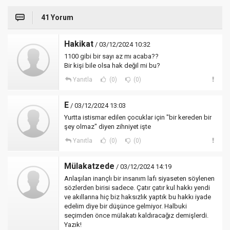
41 Yorum
Hakikat
/ 03/12/2024 10:32
1100 gibi bir sayı az mı acaba??
Bir kişi bile olsa hak değil mi bu?
Yanıtla
(0)
(0)
E
/ 03/12/2024 13:03
Yurtta istismar edilen çocuklar için "bir kereden bir
şey olmaz" diyen zihniyet işte
Yanıtla
(0)
(0)
Mülakatzede
/ 03/12/2024 14:19
Anlaşılan inançlı bir insanım lafı siyaseten söylenen
sözlerden birisi sadece. Çatır çatır kul hakkı yendi
ve akıllarına hiç biz haksızlık yaptık bu hakkı iyade
edelim diye bir düşünce gelmiyor. Halbuki
seçimden önce mülakatı kaldıracağız demişlerdi.
Yazık!