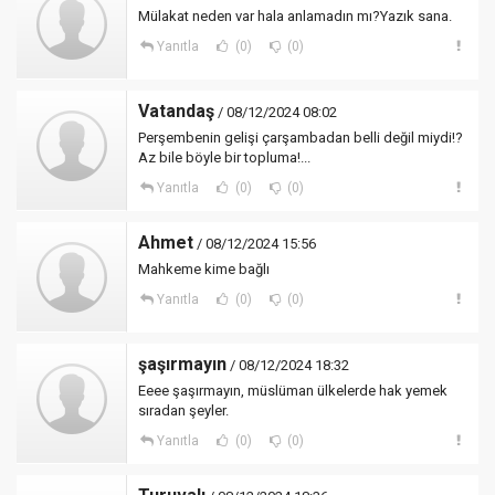
Mülakat neden var hala anlamadın mı?Yazık sana.
Yanıtla
(0)
(0)
Vatandaş
/ 08/12/2024 08:02
Perşembenin gelişi çarşambadan belli değil miydi!?
Az bile böyle bir topluma!...
Yanıtla
(0)
(0)
Ahmet
/ 08/12/2024 15:56
Mahkeme kime bağlı
Yanıtla
(0)
(0)
şaşırmayın
/ 08/12/2024 18:32
Eeee şaşırmayın, müslüman ülkelerde hak yemek
sıradan şeyler.
Yanıtla
(0)
(0)