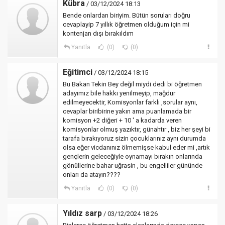
Kübra
/ 03/12/2024 18:13
Bende onlardan biriyim. Bütün soruları doğru
cevaplayip 7 yıllık öğretmen olduğum için mi
kontenjan dışı bırakıldım
Yanıtla
(0)
(0)
Eğitimci
/ 03/12/2024 18:15
Bu Bakan Tekin Bey değil miydi dedi bi öğretmen
adayımız bile hakkı yenilmeyip, mağdur
edilmeyecektir, Komisyonlar farklı ,sorular aynı,
cevaplar biribirine yakın ama puanlamada bir
komisyon +2 diğeri + 10 ' a kadarda veren
komisyonlar olmuş yazıktır, günahtır , biz her şeyi bi
tarafa bırakıyoruz sizin çocuklarınız aynı durumda
olsa eğer vicdanınız ölmemişse kabul eder mi ,artık
gençlerin geleceğiyle oynamayı bırakın onlarında
gönüllerine bahar uğrasin , bu engelliler gününde
onları da atayın????
Yanıtla
(0)
(0)
Yıldız sarp
/ 03/12/2024 18:26