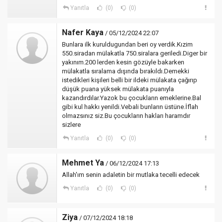
Yanıtla
(0)
(0)
Nafer Kaya
/ 05/12/2024 22:07
Bunlara ilk kuruldugundan beri oy verdik.Kızim
550.siradan mülakatla 750.siralara geriledi.Diger bir
yakınım.200 lerden kesin gözüyle bakarken
mülakatla sıralama dışında bırakıldı.Demekki
istedikleri kişileri belli bir ildeki mülakata çağırıp
düşük puana yüksek mülakata puanıyla
kazandırdılar.Yazok bu çocukların emeklerine.Bal
gibi kul hakkı yenildi.Vebali bunların üstüne.İflah
olmazsınız siz.Bu çocukların hakları haramdır
sizlere
Yanıtla
(0)
(0)
Mehmet Ya
/ 06/12/2024 17:13
Allah'ım senin adaletin bir mutlaka tecelli edecek
Yanıtla
(0)
(0)
Ziya
/ 07/12/2024 18:18