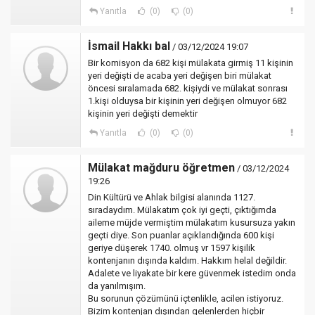
Yanıtla
(0)
(0)
İsmail Hakkı bal
/ 03/12/2024 19:07
Bir komisyon da 682 kişi mülakata girmiş 11 kişinin
yeri değişti de acaba yeri değişen biri mülakat
öncesi sıralamada 682. kişiydi ve mülakat sonrası
1.kişi olduysa bir kişinin yeri değişen olmuyor 682
kişinin yeri değişti demektir
Yanıtla
(0)
(0)
Mülakat mağduru öğretmen
/ 03/12/2024
19:26
Din Kültürü ve Ahlak bilgisi alanında 1127.
sıradaydım. Mülakatım çok iyi geçti, çıktığımda
aileme müjde vermiştim mülakatım kusursuza yakın
geçti diye. Son puanlar açıklandığında 600 kişi
geriye düşerek 1740. olmuş vr 1597 kişilik
kontenjanın dışında kaldım. Hakkım helal değildir.
Adalete ve liyakate bir kere güvenmek istedim onda
da yanılmışım.
Bu sorunun çözümünü içtenlikle, acilen istiyoruz.
Bizim kontenjan dışından gelenlerden hiçbir