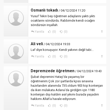
Osmanlı tokadı
/ 04/12/2024 11:20
Yusuf Tekin bey öğretmen adaylarını yaktı yıktı
ocaklarını söndürdu. Rabbimde kendi ocağını
söndürsün inşallah.
Yanıtla
(0)
(0)
Ali veli
/ 04/12/2024 19:33
Laf diye konuşuyor. Kendi yakının değil tabi...
Yanıtla
(0)
(0)
Depremzede öğretmen
/ 04/12/2024 19:43
Şubat depremini Hatay'da yaşamış bir
öğretmenim.Çok zor şartlarda kpss sınavına
hazırlandım alanımda 735.oldum 903 kişi kontenjan
da iken mülakata Adana'da girdiğim için 1180
kontenjan dışı kaldım asıl yıkımı burada yaşadım
hakkımı Allah'a havale ediyorum.
Yanıtla
(0)
(0)