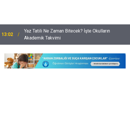
Okullarda CİMER Kıskacı: Öğretmenler Müdahale
12:32
Edemez Hale Geldi