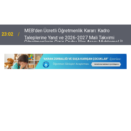
Öğretmenlerin Özür Grubu İller Arası Muhtemel İl
22:32
Emri Atama Tarihleri