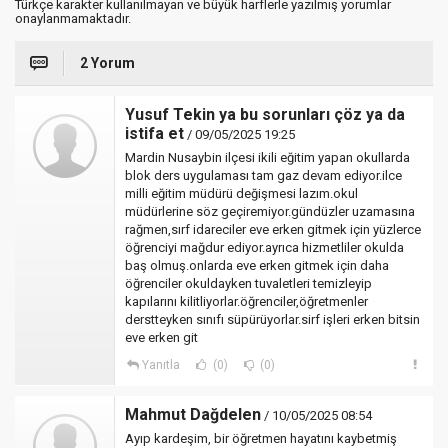
Türkçe karakter kullanılmayan ve büyük harflerle yazılmış yorumlar
onaylanmamaktadır.
2 Yorum
Yusuf Tekin ya bu sorunları çöz ya da
istifa et
/ 09/05/2025 19:25
Mardin Nusaybin ilçesi ikili eğitim yapan okullarda
blok ders uygulaması tam gaz devam ediyor.ilce
milli eğitim müdürü değişmesi lazım.okul
müdürlerine söz geçiremiyor.gündüzler uzamasına
rağmen,sırf idareciler eve erken gitmek için yüzlerce
öğrenciyi mağdur ediyor.ayrıca hizmetliler okulda
baş olmuş.onlarda eve erken gitmek için daha
öğrenciler okuldayken tuvaletleri temizleyip
kapılarını kilitliyorlar.öğrenciler,öğretmenler
derstteyken sınıfı süpürüyorlar.sirf işleri erken bitsin
eve erken git
Yanıtla
(0)
(0)
Mahmut Dağdelen
/ 10/05/2025 08:54
Ayıp kardeşim, bir öğretmen hayatını kaybetmiş