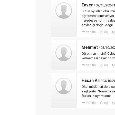
Enver
/ 02/10/2024 
Bütün oyunları okul müd
öğretmenlerine veriyor
neredeyse norm fazlası 
söylediği doğru degil
Yanıtla
(0)
Mehmet
/ 03/10/20
Öğretmen misin? Öyleys
vermemesi gayet norm
Yanıtla
(0)
Hasan Ali
/ 03/10/2
Okul müdürleri ders saa
sağlıyorlar. Sonra da 
fazlası oluyorsunuz.
Yanıtla
(0)