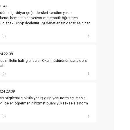
10:47
ürleri çeviriyor çoğu dersleri kendine yakın
 kendı hemserisine veriyor matematik öğretmeni
olacak Sinop ilçelerini . iyi denetlensin denetlesin her
(0)
24 22:08
e milletin hali içler acısı. Okul müdürünün sana ders
al.
(0)
024 23:09
ti bilgilerini e okula yanlış girip yeni norm açılmasını
yeni gelen öğretmenin hizmet puanı yüksekse siz norm
(0)