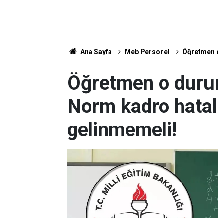
Ana Sayfa
Meb Personel
Öğretmen o
Öğretmen o durum
Norm kadro hata
gelinmemeli!