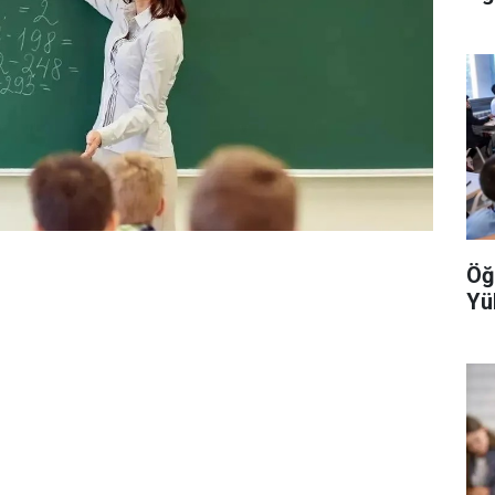
Öğ
Yü