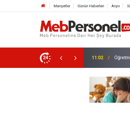
Manşetler
Günün Haberleri
Arşiv
S
Yüksek 5 Promosyon Anlaşması
24
10:30
Öğrenci