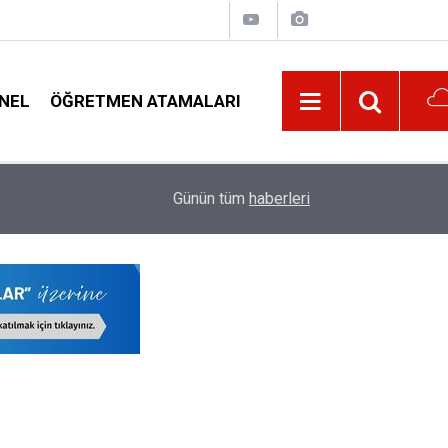
NEL
ÖĞRETMEN ATAMALARI
İlköğretimde Adrese Bakılmaksızın Nakil Başvu
10:01
Günün tüm
haberleri
Netleşti