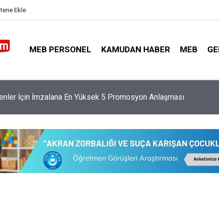
itene Ekle
MEB PERSONEL
KAMUDAN HABER
MEB
GE
 Affından Kimler Yararlanacak, Kimler Yararlanamayacak?