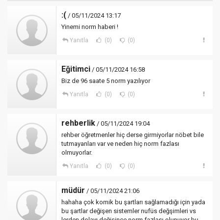
:(
/ 05/11/2024 13:17
Yinemi norm haberi !
Yanıtla
(0)
(0)
Eğitimci
/ 05/11/2024 16:58
Biz de 96 saate 5 norm yazılıyor
Yanıtla
(0)
(0)
rehberlik
/ 05/11/2024 19:04
rehber öğretmenler hiç derse girmiyorlar nöbet bile
tutmayanları var ve neden hiç norm fazlası
olmuyorlar.
Yanıtla
(0)
(0)
müdür
/ 05/11/2024 21:06
hahaha çok komik bu şartları sağlamadığı için yada
bu şartlar değişen sistemler nufüs değşimleri vs
lerden dolayı değişince norm fazlası olunuyor bu