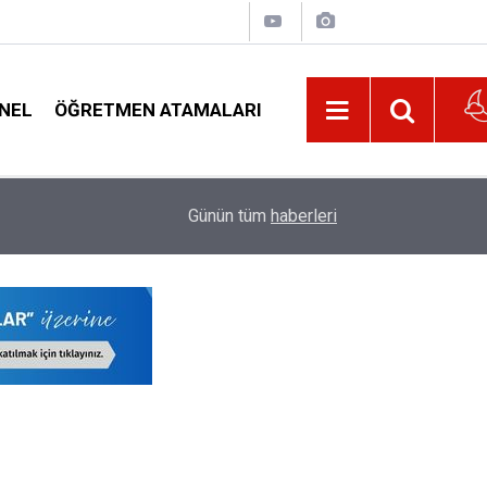
NEL
ÖĞRETMEN ATAMALARI
22:02
Veliyi Taciz Ettiği İddia Edilen Okul Müdürüne U
Günün tüm
haberleri