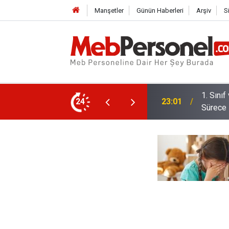
Manşetler
Günün Haberleri
Arşiv
S
 Dönem: Uyum Haftası Ne Zaman, Veliler
24
22:32
Öğretme