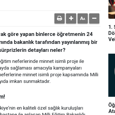
1.
Dö
larak göre yapan binlerce öğretmenin 24
Ve
da bakanlık tarafından yayınlanmış bir
ürprizlerin detayları neler?
ğitim neferlerinde minnet isimli proje ile
 fayda sağlaması amacıyla kampanyaları
ferlerine minnet isimli proje kapsamında Milli
yıda imkan sunmaktadır.
m!
Öğ
iye'nin en kaliteli özel sağlık kuruluşları
At
hastane ile anlaşan Milli Eğitim Bakanlığı