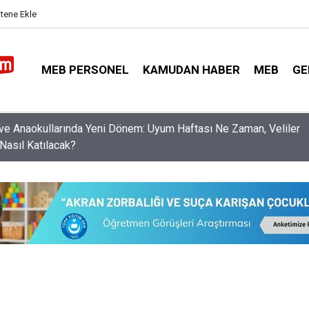
itene Ekle
MEB PERSONEL
KAMUDAN HABER
MEB
GE
nleri Norm Fazlası Resen Atamadan Kurtaracak Dilekçe