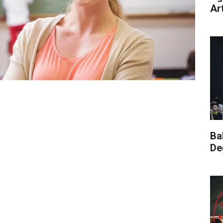
Ar
Ba
De