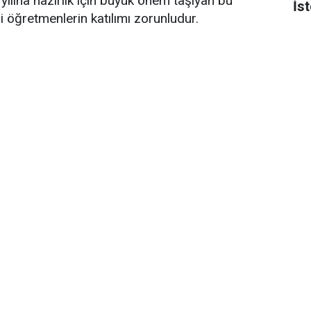
ılına hazırlık için büyük önem taşıyan bu
İs
i öğretmenlerin katılımı zorunludur.