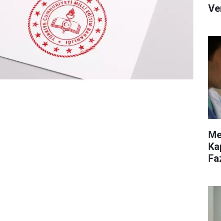
Ve
Me
Ka
Fa