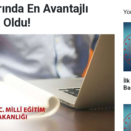
ında En Avantajlı
Yö
 Oldu!
İl
Ba