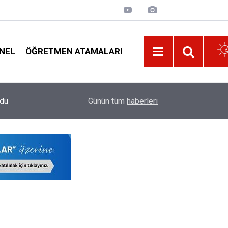
NEL
ÖĞRETMEN ATAMALARI
14:03
Bu Yıl En Fazla Norm Fazlası Olacak Öğretmenlik
Günün tüm
haberleri