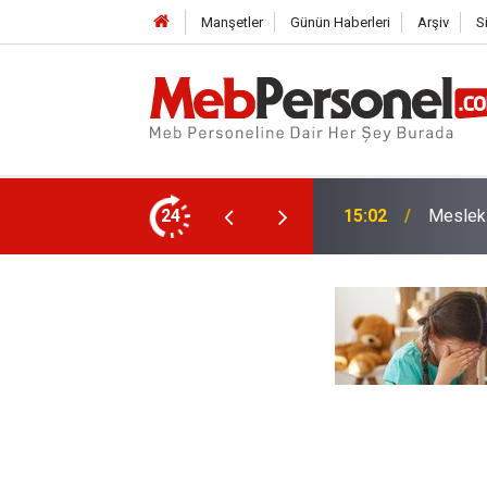
Manşetler
Günün Haberleri
Arşiv
S
apatılıyor! Öğretmenler Norm Fazlası Oldu
24
14:33
İlk Def