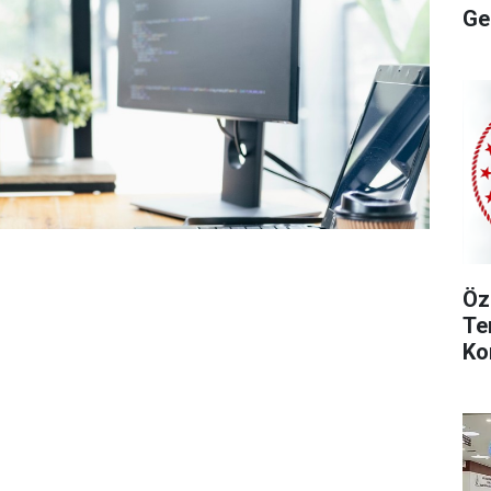
Ge
Öz
Te
Ko