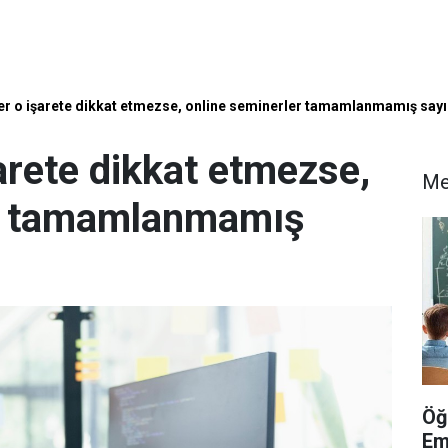
r o işarete dikkat etmezse, online seminerler tamamlanmamış sayı
arete dikkat etmezse,
Me
er tamamlanmamış
Öğ
Em