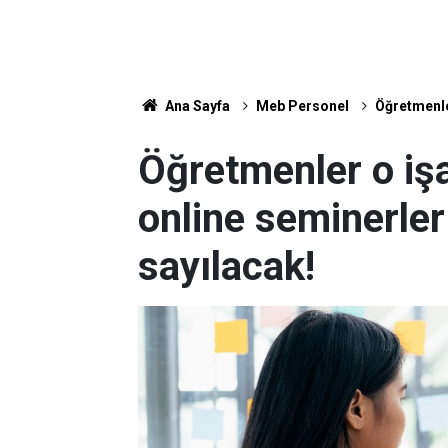
Ana Sayfa
Meb Personel
Öğretmenle
Öğretmenler o iş
online seminerl
sayılacak!