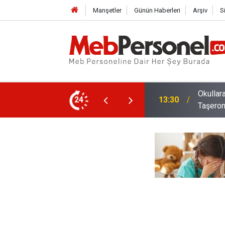
Manşetler
Günün Haberleri
Arşiv
S
el Alınacak: Güvenlik İŞKUR'dan, Temizlik
Milli E
24
12:02
Taktikle