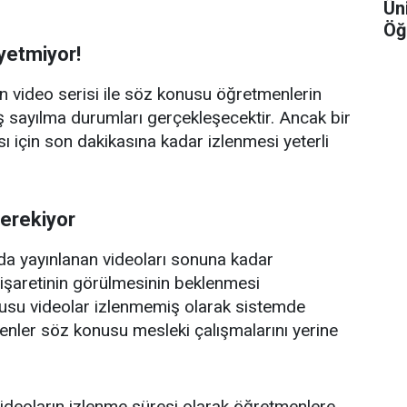
Ün
Öğ
yetmiyor!
 video serisi ile söz konusu öğretmenlerin
iş sayılma durumları gerçekleşecektir. Ancak bir
için son dakikasına kadar izlenmesi yeterli
gerekiyor
a yayınlanan videoları sonuna kadar
i işaretinin görülmesinin beklenmesi
nusu videolar izlenmemiş olarak sistemde
nler söz konusu mesleki çalışmalarını yerine
deoların izlenme süresi olarak öğretmenlere