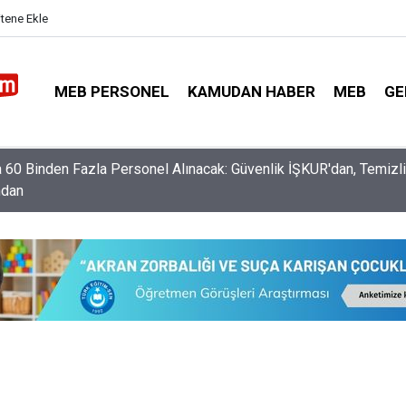
itene Ekle
MEB PERSONEL
KAMUDAN HABER
MEB
GE
ğitim Bakanı Yusuf Tekin'den Üniversite Tercihi Yapacak Öğrencile
r