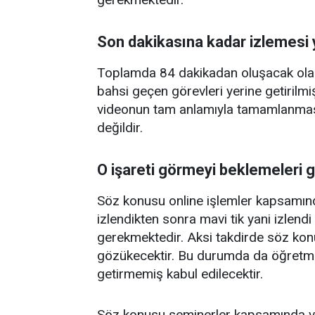
Son dakikasına kadar izlemesi 
Toplamda 84 dakikadan oluşacak olan
bahsi geçen görevleri yerine getirilm
videonun tam anlamıyla tamamlanması 
değildir.
O işareti görmeyi beklemeleri 
Söz konusu online işlemler kapsamınd
izlendikten sonra mavi tik yani izlend
gerekmektedir. Aksi takdirde söz ko
gözükecektir. Bu durumda da öğretme
getirmemiş kabul edilecektir.
Söz konusu seminerler kapsamında vi