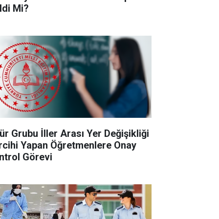
ldi Mi?
ür Grubu İller Arası Yer Değişikliği
rcihi Yapan Öğretmenlere Onay
ntrol Görevi