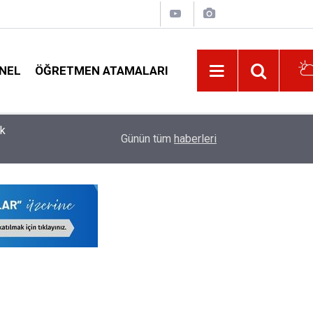
NEL
ÖĞRETMEN ATAMALARI
re
11:32
İl Dışı Özür Grubu Tercihlerinin Onayı İçin Öğret
Günün tüm
haberleri