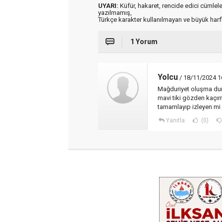
UYARI:
Küfür, hakaret, rencide edici cümleler 
yazılmamış,
Türkçe karakter kullanılmayan ve büyük har
1 Yorum
Yolcu
/ 18/11/2024 1
Mağduriyet oluşma duru
mavi tiki gözden kaçırm
tamamlayıp izleyen mi 
Yanıtla
(0)