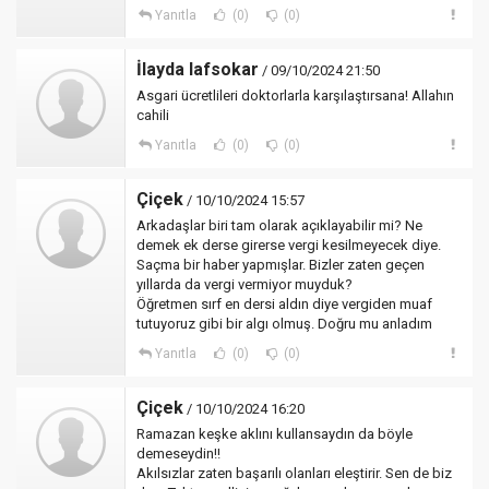
Yanıtla
(0)
(0)
İlayda lafsokar
/ 09/10/2024 21:50
Asgari ücretlileri doktorlarla karşılaştırsana! Allahın
cahili
Yanıtla
(0)
(0)
Çiçek
/ 10/10/2024 15:57
Arkadaşlar biri tam olarak açıklayabilir mi? Ne
demek ek derse girerse vergi kesilmeyecek diye.
Saçma bir haber yapmışlar. Bizler zaten geçen
yıllarda da vergi vermiyor muyduk?
Öğretmen sırf en dersi aldın diye vergiden muaf
tutuyoruz gibi bir algı olmuş. Doğru mu anladım
Yanıtla
(0)
(0)
Çiçek
/ 10/10/2024 16:20
Ramazan keşke aklını kullansaydın da böyle
demeseydin!!
Akılsızlar zaten başarılı olanları eleştirir. Sen de biz