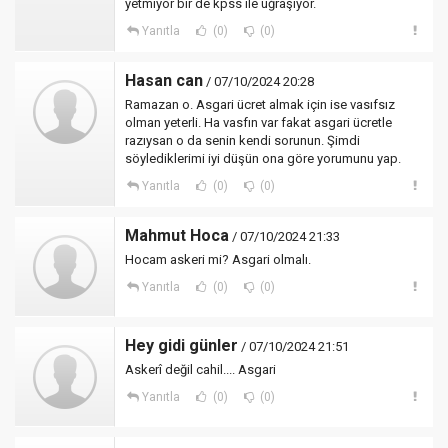
yetmiyor bir de kpss ile uğraşıyor.
Yanıtla
(0)
(0)
Hasan can
/ 07/10/2024 20:28
Ramazan o. Asgari ücret almak için ise vasıfsız
olman yeterli. Ha vasfın var fakat asgari ücretle
razıysan o da senin kendi sorunun. Şimdi
söylediklerimi iyi düşün ona göre yorumunu yap.
Yanıtla
(0)
(0)
Mahmut Hoca
/ 07/10/2024 21:33
Hocam askeri mi? Asgari olmalı.
Yanıtla
(0)
(0)
Hey gidi günler
/ 07/10/2024 21:51
Askerî değil cahil.... Asgari
Yanıtla
(0)
(0)