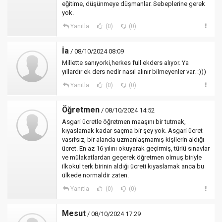
eğitime, düşünmeye düşmanlar. Sebeplerine gerek
yok.
Yanıtla
(0)
(0)
İa
/ 08/10/2024 08:09
Millette sanıyorki,herkes full ekders alıyor. Ya
yıllardır ek ders nedir nasıl alınır bilmeyenler var. :)))
Yanıtla
(0)
(0)
Öğretmen
/ 08/10/2024 14:52
Asgari ücretle öğretmen maaşını bir tutmak,
kıyaslamak kadar saçma bir şey yok. Asgari ücret
vasıfsız, bir alanda uzmanlaşmamış kişilerin aldığı
ücret. En az 16 yılını okuyarak geçirmiş, türlü sınavlar
ve mülakatlardan geçerek öğretmen olmuş biriyle
ilkokul terk birinin aldığı ücreti kıyaslamak anca bu
ülkede normaldir zaten.
Yanıtla
(0)
(0)
Mesut
/ 08/10/2024 17:29