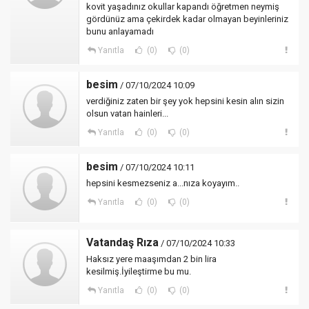
kovit yaşadınız okullar kapandı öğretmen neymiş
gördünüz ama çekirdek kadar olmayan beyinleriniz
bunu anlayamadı
Yanıtla
(0)
(0)
besim
/ 07/10/2024 10:09
verdiğiniz zaten bir şey yok hepsini kesin alın sizin
olsun vatan hainleri...
Yanıtla
(0)
(0)
besim
/ 07/10/2024 10:11
hepsini kesmezseniz a...nıza koyayım..
Yanıtla
(0)
(0)
Vatandaş Rıza
/ 07/10/2024 10:33
Haksız yere maaşımdan 2 bin lira
kesilmiş.İyileştirme bu mu.
Yanıtla
(0)
(0)