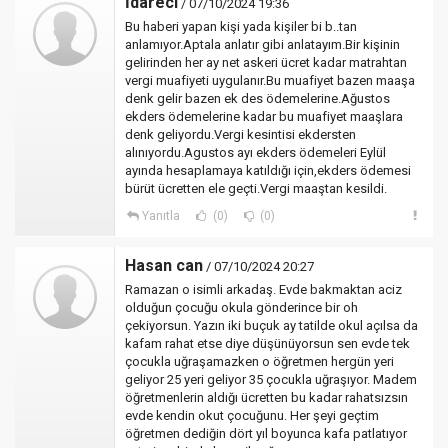
İdareci
/ 07/10/2024 19:36
Bu haberi yapan kişi yada kişiler bi b..tan
anlamıyor.Aptala anlatır gibi anlatayım.Bir kişinin
gelirinden her ay net askeri ücret kadar matrahtan
vergi muafiyeti uygulanır.Bu muafiyet bazen maaşa
denk gelir bazen ek des ödemelerine.Ağustos
ekders ödemelerine kadar bu muafiyet maaşlara
denk geliyordu.Vergi kesintisi ekdersten
alınıyordu.Agustos ayı ekders ödemeleri Eylül
ayında hesaplamaya katıldığı için,ekders ödemesi
bürüt ücretten ele geçti.Vergi maaştan kesildi.
Yanıtla
(0)
(0)
Hasan can
/ 07/10/2024 20:27
Ramazan o isimli arkadaş. Evde bakmaktan aciz
olduğun çocuğu okula gönderince bir oh
çekiyorsun. Yazın iki buçuk ay tatilde okul açılsa da
kafam rahat etse diye düşünüyorsun sen evde tek
çocukla uğraşamazken o öğretmen hergün yeri
geliyor 25 yeri geliyor 35 çocukla uğraşıyor. Madem
öğretmenlerin aldığı ücretten bu kadar rahatsızsın
evde kendin okut çocuğunu. Her şeyi geçtim
öğretmen dediğin dört yıl boyunca kafa patlatıyor