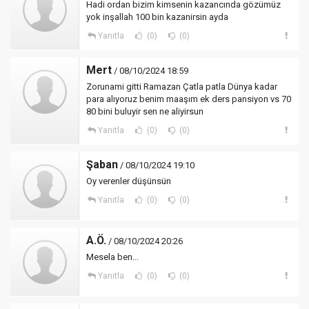
Hadi ordan bizim kimsenin kazancında gözümüz
yok inşallah 100 bin kazanirsin ayda
Yanıtla
(0)
(0)
Mert
/ 08/10/2024 18:59
Zorunami gitti Ramazan Çatla patla Dünya kadar
para alıyoruz benim maaşım ek ders pansiyon vs 70
80 bini buluyir sen ne aliyirsun
Yanıtla
(0)
(0)
Şaban
/ 08/10/2024 19:10
Oy verenler düşünsün
Yanıtla
(0)
(0)
A.Ö.
/ 08/10/2024 20:26
Mesela ben...
Yanıtla
(0)
(0)