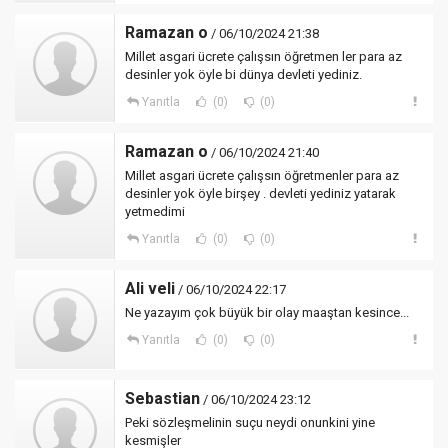
Ramazan o
/ 06/10/2024 21:38
Millet asgari ücrete çalışsın öğretmen ler para az
desinler yok öyle bi dünya devleti yediniz.
Yanıtla
(0)
(0)
Ramazan o
/ 06/10/2024 21:40
Millet asgari ücrete çalışsın öğretmenler para az
desinler yok öyle birşey . devleti yediniz yatarak
yetmedimi
Yanıtla
(0)
(0)
Ali veli
/ 06/10/2024 22:17
Ne yazayım çok büyük bir olay maaştan kesince...
Yanıtla
(0)
(0)
Sebastian
/ 06/10/2024 23:12
Peki sözleşmelinin suçu neydi onunkini yine
kesmişler