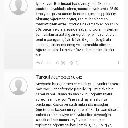
İyi okuyun. Ben inşaat işçisiyim; yıl da 1kez temiz
pantolon ayakkabı alırım,masrafım yok ayda 45 50
ama yataga zor atarım kendimi. Şimdi eşşekler iyi
okusun; öğretmen giyimi,ulaşımı,beslenmesi
masraftır,sen evde 1çocuga bakamazken onlar 25
30a bakar ve o ara evinde sabah programı izlerken
canı sıkılan bi aptal gelir öğretmene musallat olur;
benim çocıgum şöyle böyle,özgür mözgür,altı
ızlanmış sırtı nemlenmiş vs.. saymakla bitmez...
öğretmen size lüks size fazla...beleş ekmekçiler
sizi.
Yanıtla
(0)
(0)
Turgut
/ 08/10/2024 07:42
Medyada bu öğretmenlerle ilgili yalan yanlış habere
bayılıyor. Her seferinde para ile ilgili mutlaka bir
haber yapar. Duyan da sanır ki bu öğretmenlere
sürekli zam geliyor. Yine saldıraylar saldırıya
başlamış. Keşke bu saldiranlarinda maaşları
öğretmenin kazancının yüzde biri kadar bari olsada
onlarda refah seviyelerini yukseltse diyeceğim.
Ancak onlarin inanın keyfi yerinde amaçları
toplumda öğretmeni kötülemek. Çünkü bilgiye,