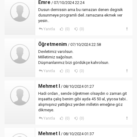
Emre
/ 07/10/2024 22:24
Dusun demissin ama bu ramazan denen degisik
dusunmeye programli deil..ramazana ekmek ver
yesin..
Yanıtla
(0)
(0)
Öğretmenim
/ 07/10/2024 22:58
Devletimiz varolsun.
Milletimiz sağolsun.
Düşmanlarımız bizi gördükçe kahrolsun.
Yanıtla
(0)
(0)
Mehmet l
/ 08/10/2024 01:27
Hadi ordan , sende öğretmen olsaydın o zaman.git
inşaatta çalış benim gibi ayda 45 50 al, yiyosa tabi..
alışmışınız yattığnız yerden milletin emeğine göz
dikmeye.
Yanıtla
(0)
(0)
Mehmet l
/ 08/10/2024 01:37