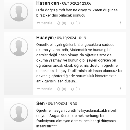
Hasan can
/ 08/10/2024 23:06
O da doğru şimdi ben ne diyeyim. Zaten düşünse
biraz kendisi bulacak sonucu
Yanıtla
(0)
(0)
Hüseyin
/ 09/10/2024 10:19
Öncelikle hayırlı günler bizler çocuklara sadece
okuma yazma tarih, Matematik ve bunun gibi
dersler değil insan olmayı da öğretiriz size de
okuma yazmayı ve bunun gibi şeyleri öğreten bir
öğretmen ancak eksik öğretmiş dostum öğretmen
olmak nasıl birşeydir bilirmisin bir insan olumsuz bir
davranış gösterdiğinde sorumluluk hissetmektir
artık gerisini sen düşün...
Yanıtla
(0)
(0)
Sen
/ 09/10/2024 19:30
Öğretmeni asgari ücretli ile kıyaslamak,aklını belli
ediyor!!!Asgari ücretli demek herhangi bir
fonksiyonu olmayan demek,sen hangi dünyanın
insanısın???