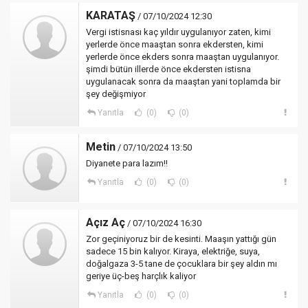
KARATAŞ
/ 07/10/2024 12:30
Vergi istisnası kaç yıldır uygulanıyor zaten, kimi
yerlerde önce maaştan sonra ekdersten, kimi
yerlerde önce ekders sonra maaştan uygulanıyor.
şimdi bütün illerde önce ekdersten istisna
uygulanacak sonra da maaştan yani toplamda bir
şey değişmiyor
Yanıtla
(0)
(0)
Metin
/ 07/10/2024 13:50
Diyanete para lazım!!
Yanıtla
(0)
(0)
Açız Aç
/ 07/10/2024 16:30
Zor geçiniyoruz bir de kesinti. Maaşın yattığı gün
sadece 15 bin kalıyor. Kiraya, elektriğe, suya,
doğalgaza 3-5 tane de çocuklara bir şey aldın mı
geriye üç-beş harçlık kaliyor
Yanıtla
(0)
(0)