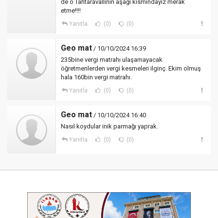
de o Tahtaravallinin aşağı kısmındayız merak
etme!!!!
Yanıtla
(0)
(0)
Geo mat
/ 10/10/2024 16:39
235bine vergi matrahı ulaşamayacak
öğretmenlerden vergi kesmeleri ilginç. Ekim olmuş
hala 160bin vergi matrahı.
Yanıtla
(0)
(0)
Geo mat
/ 10/10/2024 16:40
Nasıl koydular inik parmağı yaprak.
Yanıtla
(0)
(0)