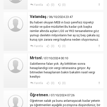
Yanıtla
(0)
(0)
Vatandaş
/ 06/10/2024 23:47
Bu haberi okuyan MEB ın bazı şerefsiz rüşvetçi
müdür ve şube müdürleri:Bu kadar çok başka
isimler altında açılan LGS ve YKS tersanelerine göz
yumup devletin milyonlarını her ay üç beş çakala üç
kuruş için zarara vergi kaybına neden oluyorsunuz.
Yanıtla
(0)
(0)
Mrtsnl
/ 07/10/2024 00:10
Sabitlenme falan yok. Ay bitttikten sonra
hesaplandigi icin vergi istisnasina giriyor. Ay
bitmeden hesaplansin bakin bakalim nasil vergi
kesiliyo
Yanıtla
(0)
(0)
Öğretmen
/ 07/10/2024 07:26
Öğretmen salak ya bunu anlamayacak kadar yeterin
ya öğretmenleri aşağılık pozisyona düşündünüz, bir