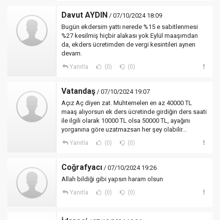
Davut AYDIN
/ 07/10/2024 18:09
Bugün ekdersim yattı nerede %15 e sabitlenmesi
%27 kesilmiş hiçbir alakası yok Eylül maaşımdan
da, ekders ücretimden de vergi kesintileri aynen
devam.
Yanıtla
(0)
(0)
Vatandaş
/ 07/10/2024 19:07
Açız Aç diyen zat. Muhtemelen en az 40000 TL
maaş alıyorsun ek ders ücretinde girdiğin ders saati
ile ilgili olarak 10000 TL olsa 50000 TL, ayağını
yorganına göre uzatmazsan her şey olabilir...
Yanıtla
(0)
(0)
Coğrafyacı
/ 07/10/2024 19:26
Allah bildiği gibi yapsın haram olsun
Yanıtla
(0)
(0)