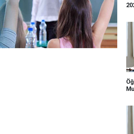
20
Öğ
Mu