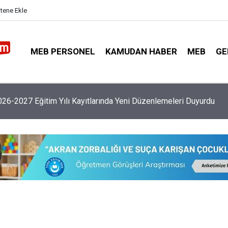
itene Ekle
MEB PERSONEL
KAMUDAN HABER
MEB
GE
nler İl Emri Bekliyor, İl Emri Ataması Yapılacak Mı?