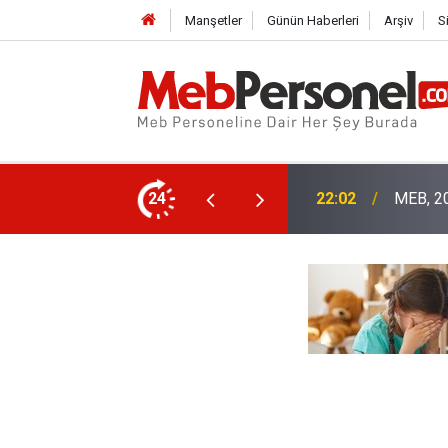
Manşetler
Günün Haberleri
Arşiv
S
ıtlarında Yeni Düzenlemeleri Duyurdu
24
21:32
Öğretme