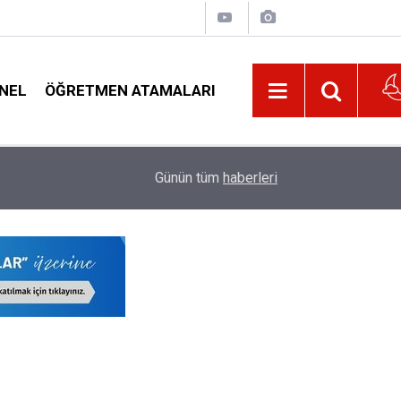
NEL
ÖĞRETMEN ATAMALARI
21:02
Öğretmenler Dikkat: Tatildeyken Norm Fazlası
Günün tüm
haberleri