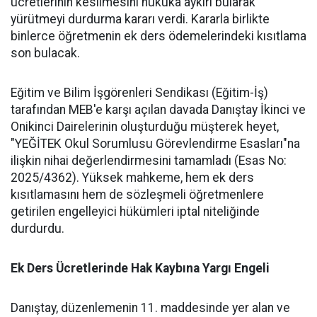
ücretlerinin kesilmesini hukuka aykırı bularak
yürütmeyi durdurma kararı verdi. Kararla birlikte
binlerce öğretmenin ek ders ödemelerindeki kısıtlama
son bulacak.
​Eğitim ve Bilim İşgörenleri Sendikası (Eğitim-İş)
tarafından MEB'e karşı açılan davada Danıştay İkinci ve
Onikinci Dairelerinin oluşturduğu müşterek heyet,
"YEĞİTEK Okul Sorumlusu Görevlendirme Esasları"na
ilişkin nihai değerlendirmesini tamamladı (Esas No:
2025/4362). Yüksek mahkeme, hem ek ders
kısıtlamasını hem de sözleşmeli öğretmenlere
getirilen engelleyici hükümleri iptal niteliğinde
durdurdu.
​Ek Ders Ücretlerinde Hak Kaybına Yargı Engeli
​Danıştay, düzenlemenin 11. maddesinde yer alan ve