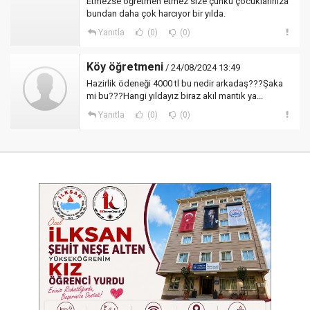
Etmezse öğretmen etmez size çünkü çocuklarınıza
bundan daha çok harcıyor bir yılda.
Yanıtla
(0)
(0)
Köy öğretmeni
/ 24/08/2024 13:49
Hazirlik ödeneği 4000 tl bu nedir arkadaş???Şaka
mi bu???Hangi yıldayız biraz akıl mantık ya...
Yanıtla
(0)
(0)