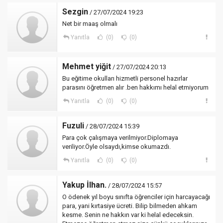
Sezgin
/ 27/07/2024 19:23
Net bir maaş olmalı
Yanıtla
(0)
(0)
Mehmet yiğit
/ 27/07/2024 20:13
Bu eğitime okulları hizmetli personel hazırlar
parasını öğretmen alır .ben hakkımı helal etmiyorum
Yanıtla
(0)
(0)
Fuzuli
/ 28/07/2024 15:39
Para çok çalışmaya verilmiyor.Diplomaya
veriliyor.Öyle olsaydı,kimse okumazdı.
Yanıtla
(0)
(0)
Yakup İlhan.
/ 28/07/2024 15:57
O ödenek yıl boyu sınıfta öğrenciler için harcayacağı
para, yani kırtasiye ücreti. Bilip bilmeden ahkam
kesme. Senin ne hakkın var ki helal edeceksin.