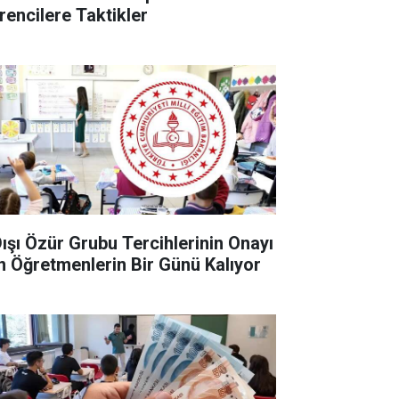
rencilere Taktikler
 Dışı Özür Grubu Tercihlerinin Onayı
in Öğretmenlerin Bir Günü Kalıyor