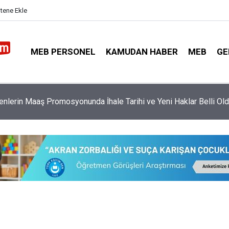
itene Ekle
MEB PERSONEL
KAMUDAN HABER
MEB
GE
nemde İdarecilerin ve Öğretmenlerin Alacakları Ek Ders Ücretleri
andı