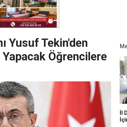
nı Yusuf Tekin'den
Me
i Yapacak Öğrencilere
İl
İç