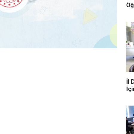
Öğ
İl
İç