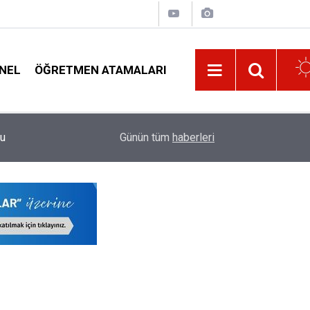
NEL
ÖĞRETMEN ATAMALARI
10:02
Bakan Yusuf Tekin Açıkladı: Müfredat Neden Değ
Günün tüm
haberleri