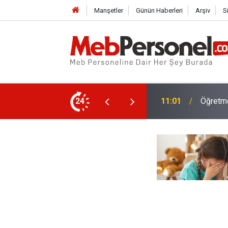
Manşetler
Günün Haberleri
Arşiv
S
Yeni Dö
a İhale Tarihi ve Yeni Haklar Belli Oldu
24
10:32
Hesapl