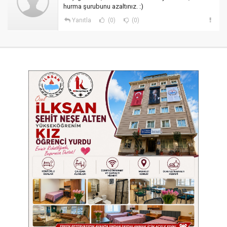
hurma şurubunu azaltınız. :)
Yanıtla
(0)
(0)