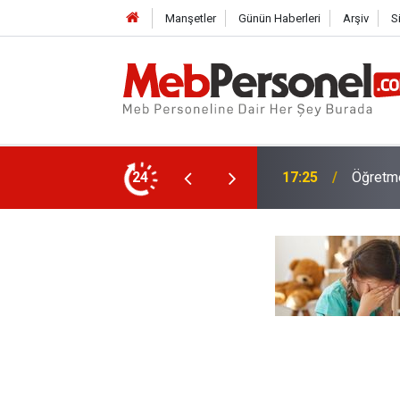
Manşetler
Günün Haberleri
Arşiv
S
rıldı Mı?
24
17:25
Öğretmen