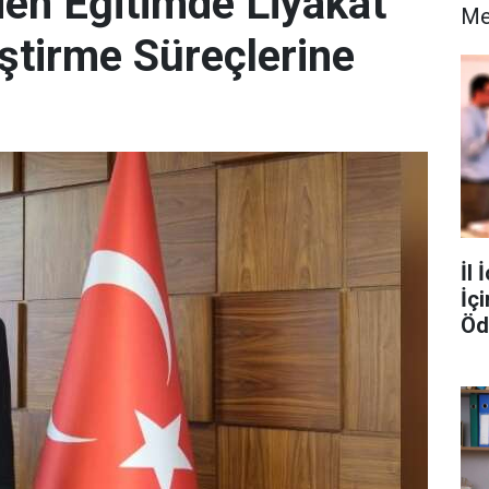
den Eğitimde Liyakat
Me
ştirme Süreçlerine
İl 
İç
Öd