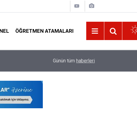
NEL
ÖĞRETMEN ATAMALARI
17:02
Kayıt Parası İsteyen Okul Müdürlerini Şikayet E
Günün tüm
haberleri