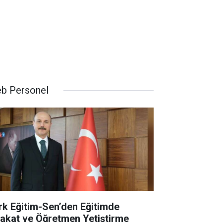
b Personel
rk Eğitim-Sen’den Eğitimde
yakat ve Öğretmen Yetiştirme