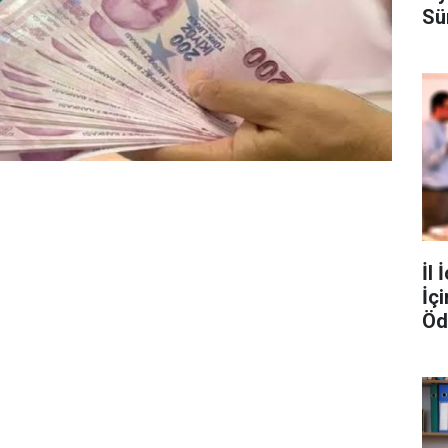
Sü
İl 
İç
Öd