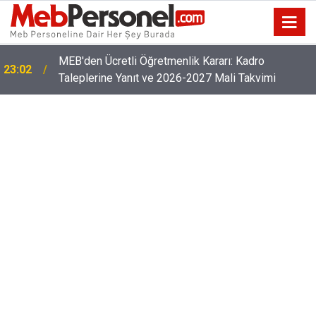
Öğretmenlerin Özür Grubu İller Arası Muhtemel İl
22:32
Emri Atama Tarihleri