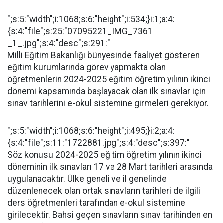
";s:5:"width";i:1068;s:6:"height";i:534;}i:1;a:4:
{s:4:"file";s:25:"07095221_IMG_7361
_1_.jpg";s:4:"desc";s:291:"
Milli Eğitim Bakanlığı bünyesinde faaliyet gösteren
eğitim kurumlarında görev yapmakta olan
öğretmenlerin 2024-2025 eğitim öğretim yılının ikinci
dönemi kapsamında başlayacak olan ilk sınavlar için
sınav tarihlerini e-okul sistemine girmeleri gerekiyor.
";s:5:"width";i:1068;s:6:"height";i:495;}i:2;a:4:
{s:4:"file";s:11:"1722881.jpg";s:4:"desc";s:397:"
Söz konusu 2024-2025 eğitim öğretim yılının ikinci
döneminin ilk sınavları 17 ve 28 Mart tarihleri arasında
uygulanacaktır. Ülke geneli ve il genelinde
düzenlenecek olan ortak sınavların tarihleri de ilgili
ders öğretmenleri tarafından e-okul sistemine
girilecektir. Bahsi geçen sınavların sınav tarihinden en