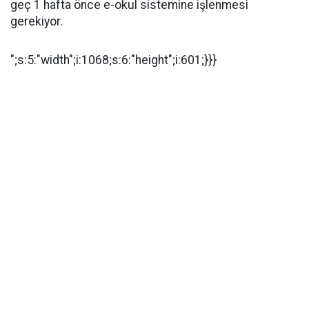
geç 1 hafta önce e-okul sistemine işlenmesi
gerekiyor.
";s:5:"width";i:1068;s:6:"height";i:601;}}}