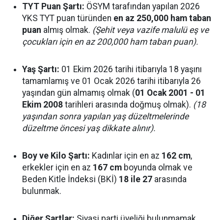
TYT Puan Şartı:
ÖSYM tarafından yapılan 2026
YKS TYT puan türünden
en az 250,000 ham taban
puan
almış olmak.
(Şehit veya vazife malulü eş ve
çocukları için en az 200,000 ham taban puan).
Yaş Şartı:
01 Ekim 2026 tarihi itibarıyla 18 yaşını
tamamlamış ve 01 Ocak 2026 tarihi itibarıyla 26
yaşından gün almamış olmak (
01 Ocak 2001 - 01
Ekim 2008
tarihleri arasında doğmuş olmak).
(18
yaşından sonra yapılan yaş düzeltmelerinde
düzeltme öncesi yaş dikkate alınır).
Boy ve Kilo Şartı:
Kadınlar için en az
162 cm
,
erkekler için en az
167 cm
boyunda olmak ve
Beden Kitle İndeksi (BKİ)
18 ile 27
arasında
bulunmak.
Diğer Şartlar:
Siyasi parti üyeliği bulunmamak,