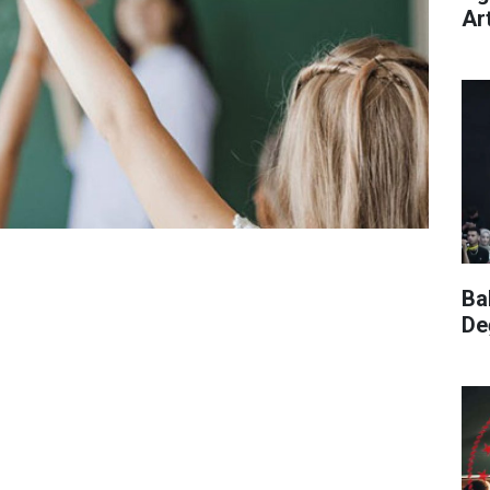
Ar
Ba
De