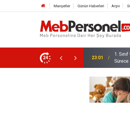
Manşetler
Günün Haberleri
Arşiv
S
 Dönem: Uyum Haftası Ne Zaman, Veliler
24
22:32
Öğretme