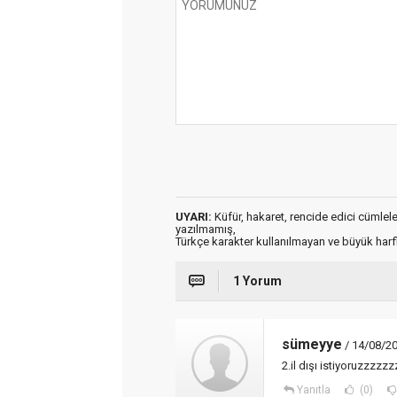
UYARI:
Küfür, hakaret, rencide edici cümleler 
yazılmamış,
Türkçe karakter kullanılmayan ve büyük har
1 Yorum
sümeyye
/ 14/08/20
2.il dışı istiyoruzzz
Yanıtla
(0)