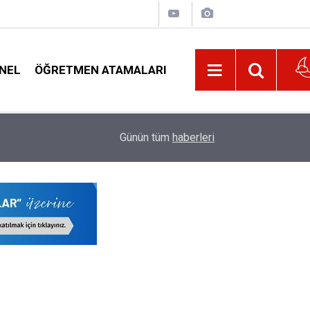
NEL
ÖĞRETMEN ATAMALARI
22:02
Veliyi Taciz Ettiği İddia Edilen Okul Müdürüne U
Günün tüm
haberleri