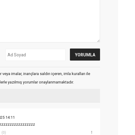
veya imalar, inançlara saldırı içeren, imla kuralları ile
flerle yazılmış yorumlar onaylanmamaktadır.
25 14:11
zzzzzzzzzzzzzzzzzzzz
(0)