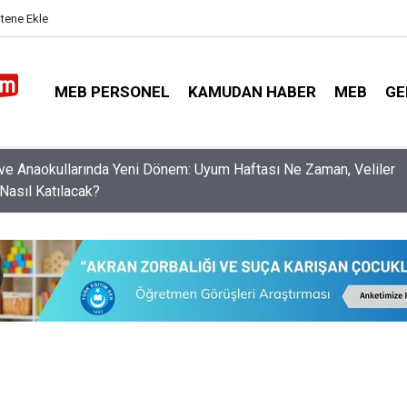
itene Ekle
MEB PERSONEL
KAMUDAN HABER
MEB
GE
nleri Norm Fazlası Resen Atamadan Kurtaracak Dilekçe