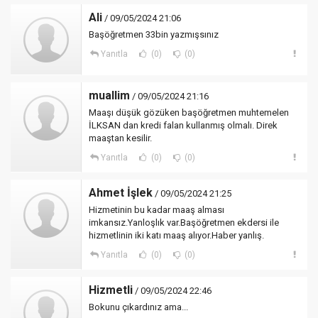
Ali
/ 09/05/2024 21:06
Başöğretmen 33bin yazmışsınız
Yanıtla
(0)
(0)
muallim
/ 09/05/2024 21:16
Maaşı düşük gözüken başöğretmen muhtemelen
İLKSAN dan kredi falan kullanmış olmalı. Direk
maaştan kesilir.
Yanıtla
(0)
(0)
Ahmet İşlek
/ 09/05/2024 21:25
Hizmetinin bu kadar maaş alması
imkansız.Yanloşlık var.Başöğretmen ekdersi ile
hizmetlinin iki katı maaş alıyor.Haber yanlış.
Yanıtla
(0)
(0)
Hizmetli
/ 09/05/2024 22:46
Bokunu çıkardınız ama...