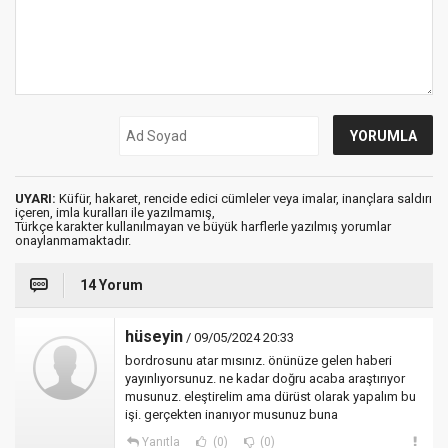
UYARI:
Küfür, hakaret, rencide edici cümleler veya imalar, inançlara saldırı
içeren, imla kuralları ile yazılmamış,
Türkçe karakter kullanılmayan ve büyük harflerle yazılmış yorumlar
onaylanmamaktadır.
14 Yorum
hüseyin
/ 09/05/2024 20:33
bordrosunu atar mısınız. önünüze gelen haberi
yayınlıyorsunuz. ne kadar doğru acaba araştırıyor
musunuz. eleştirelim ama dürüst olarak yapalım bu
işi. gerçekten inanıyor musunuz buna
Yanıtla
(0)
(0)