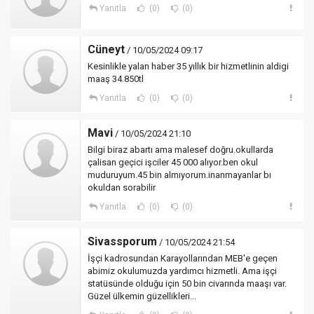
Yanıtla
(0)
(0)
Cüneyt
/ 10/05/2024 09:17
Kesinlikle yalan haber 35 yıllık bir hizmetlinin aldigi
maaş 34.850tl
Yanıtla
(0)
(0)
Mavi
/ 10/05/2024 21:10
Bilgi biraz abartı ama malesef doğru.okullarda
çalisan geçici işciler 45 000 alıyor.ben okul
muduruyum.45 bin almıyorum.inanmayanlar bı
okuldan sorabilir
Yanıtla
(0)
(0)
Sivassporum
/ 10/05/2024 21:54
İşçi kadrosundan Karayollarından MEB'e geçen
abimiz okulumuzda yardımcı hizmetli. Ama işçi
statüsünde olduğu için 50 bin civarında maaşı var.
Güzel ülkemin güzellikleri...