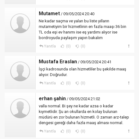
Mutamet
/ 09/05/2024 20:40
Ne kadar saçma ve yalan bu liste yılların
mutametiyim bir hizmetlinin en fazla maaşı 36 bin
TL oda eşi ev hanımı ise eş yardımı alıyor ise
bordroyuda paylaşım yapın bakalım
Yanıtla
(0)
(0)
Mustafa Eraslan
/ 09/05/2024 20:41
İşçi kadrosunda olan hizmetliler bu şekilde maaş
alıyor. Doğrudur.
Yanıtla
(0)
(0)
erhan şahin
/ 09/05/2024 21:02
valla normal. Bi şey ne kadar azsa o kadar
kıymetlidir. Şu an okullarda en kolay bulunan
müdürü en zor bulunan hizmetli. O zaman arz-talep
dengesi gereği daha fazla maaş alması normal.
Yanıtla
(0)
(0)