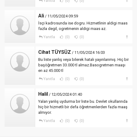
Yanıtla
(0)
(0)
Ali
/ 11/05/2024 09:59
İsçi kadrosunda ise dogru. Hizmetlinin aldigi maas
fazla degil, ogretmenin aldigi maas az.
Yanıtla
(0)
(0)
Cihat TÜYSÜZ
/ 11/05/2024 16:03
Bu liste yanlış veya bilerek hatalı yayınlanmış. Hiç bir
başöğretmen 33.000 tl almaz.Basogretmen maaşı
en az 45.000 tl
Yanıtla
(0)
(0)
Halil
/ 12/05/2024 01:40
Yalan yanlış uydurma bir liste bu. Devlet okullarında
hiç bir hizmetli bir defa öğretmenlerden fazla maaş
almıyor.
Yanıtla
(0)
(0)