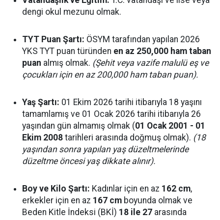
Vatandaşlık ve Eğitim:
T.C. vatandaşı ve lise veya
dengi okul mezunu olmak.
TYT Puan Şartı:
ÖSYM tarafından yapılan 2026
YKS TYT puan türünden
en az 250,000 ham taban
puan
almış olmak.
(Şehit veya vazife malulü eş ve
çocukları için en az 200,000 ham taban puan).
Yaş Şartı:
01 Ekim 2026 tarihi itibarıyla 18 yaşını
tamamlamış ve 01 Ocak 2026 tarihi itibarıyla 26
yaşından gün almamış olmak (
01 Ocak 2001 - 01
Ekim 2008
tarihleri arasında doğmuş olmak).
(18
yaşından sonra yapılan yaş düzeltmelerinde
düzeltme öncesi yaş dikkate alınır).
Boy ve Kilo Şartı:
Kadınlar için en az
162 cm
,
erkekler için en az
167 cm
boyunda olmak ve
Beden Kitle İndeksi (BKİ)
18 ile 27
arasında