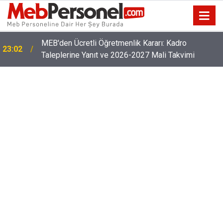
Öğretmenlerin Özür Grubu İller Arası Muhtemel İl
22:32
Emri Atama Tarihleri