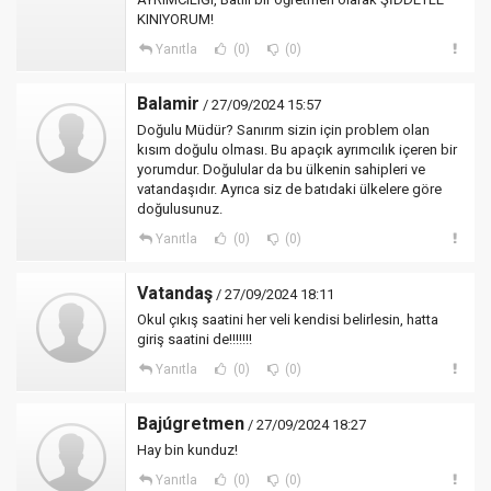
KINIYORUM!
Yanıtla
(0)
(0)
Balamir
/ 27/09/2024 15:57
Doğulu Müdür? Sanırım sizin için problem olan
kısım doğulu olması. Bu apaçık ayrımcılık içeren bir
yorumdur. Doğulular da bu ülkenin sahipleri ve
vatandaşıdır. Ayrıca siz de batıdaki ülkelere göre
doğulusunuz.
Yanıtla
(0)
(0)
Vatandaş
/ 27/09/2024 18:11
Okul çıkış saatini her veli kendisi belirlesin, hatta
giriş saatini de!!!!!!!
Yanıtla
(0)
(0)
Bajúgretmen
/ 27/09/2024 18:27
Hay bin kunduz!
Yanıtla
(0)
(0)