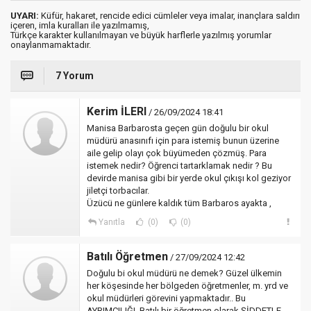
UYARI:
Küfür, hakaret, rencide edici cümleler veya imalar, inançlara saldırı
içeren, imla kuralları ile yazılmamış,
Türkçe karakter kullanılmayan ve büyük harflerle yazılmış yorumlar
onaylanmamaktadır.
7 Yorum
Kerim İLERI
/ 26/09/2024 18:41
Manisa Barbarosta geçen gün doğulu bir okul
müdürü anasınıfı için para istemiş bunun üzerine
aile gelip olayı çok büyümeden çözmüş. Para
istemek nedir? Öğrenci tartarklamak nedir ? Bu
devirde manisa gibi bir yerde okul çıkışı kol geziyor
jiletçi torbacılar.
Üzücü ne günlere kaldık tüm Barbaros ayakta ,
Yanıtla
(0)
(0)
Batılı Öğretmen
/ 27/09/2024 12:42
Doğulu bi okul müdürü ne demek? Güzel ülkemin
her köşesinde her bölgeden öğretmenler, m. yrd ve
okul müdürleri görevini yapmaktadır.. Bu
AYRIMCILIĞI, Batılı bir öğretmen olarak ŞİDDETLE