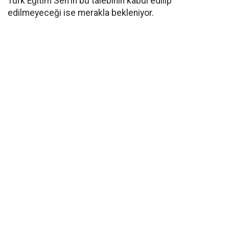
Türk Eğitim Sen'in bu talebinin kabul edilip
edilmeyeceği ise merakla bekleniyor.