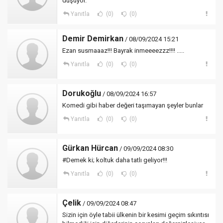
düşüyor.
Yanıtla
(0)
(0)
Demir Demirkan
/ 08/09/2024 15:21
Ezan susmaaaz!!! Bayrak inmeeeezzz!!!! .....
Yanıtla
(0)
(0)
Dorukoğlu
/ 08/09/2024 16:57
Komedi gibi haber değeri taşımayan şeyler bunlar
Yanıtla
(0)
(0)
Gürkan Hürcan
/ 09/09/2024 08:30
#Demek ki; koltuk daha tatlı geliyor!!!
Yanıtla
(0)
(0)
Çelik
/ 09/09/2024 08:47
Sizin için öyle tabii ülkenin bir kesimi geçim sıkıntısı