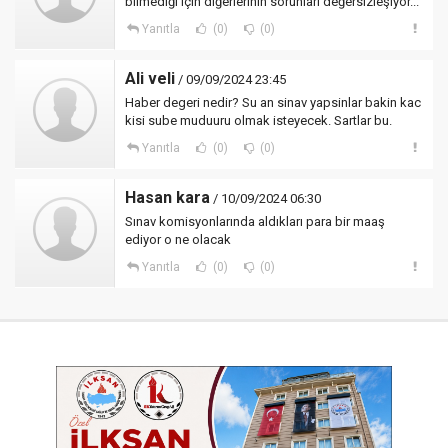
bilmediği için diğerlerinin sorunları değersizleşiyor...
Yanıtla
(0)
(0)
Ali veli
/ 09/09/2024 23:45
Haber degeri nedir? Su an sinav yapsinlar bakin kac
kisi sube muduuru olmak isteyecek. Sartlar bu.
Yanıtla
(0)
(0)
Hasan kara
/ 10/09/2024 06:30
Sınav komisyonlarında aldıkları para bir maaş
ediyor o ne olacak
Yanıtla
(0)
(0)