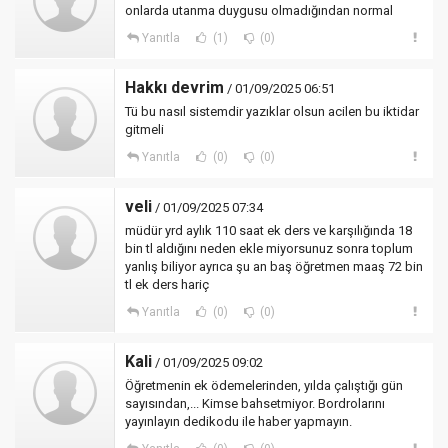
onlarda utanma duygusu olmadığından normal
Yanıtla
(1)
(0)
Hakkı devrim
/ 01/09/2025 06:51
Tü bu nasıl sistemdir yazıklar olsun acilen bu iktidar
gitmeli
Yanıtla
(0)
(0)
veli
/ 01/09/2025 07:34
müdür yrd aylık 110 saat ek ders ve karşılığında 18
bin tl aldığını neden ekle miyorsunuz sonra toplum
yanlış biliyor ayrıca şu an baş öğretmen maaş 72 bin
tl ek ders hariç
Yanıtla
(0)
(0)
Kali
/ 01/09/2025 09:02
Öğretmenin ek ödemelerinden, yılda çalıştığı gün
sayısından,... Kimse bahsetmiyor. Bordrolarını
yayınlayın dedikodu ile haber yapmayın.