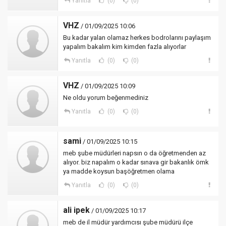
Yanıtla
(0)
(0)
VHZ
/ 01/09/2025 10:06
Bu kadar yalan olamaz herkes bodrolarını paylaşım
yapalım bakalım kim kimden fazla alıyorlar
Yanıtla
(0)
(0)
VHZ
/ 01/09/2025 10:09
Ne oldu yorum beğenmediniz
Yanıtla
(0)
(0)
sami
/ 01/09/2025 10:15
meb şube müdürleri napsın o da öğretmenden az
alıyor. biz napalım o kadar sınava gir bakanlık ömk
ya madde koysun başöğretmen olama
Yanıtla
(0)
(0)
ali ipek
/ 01/09/2025 10:17
meb de il müdür yardımcısı şube müdürü ilçe