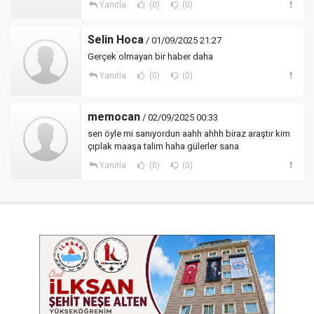
Yanıtla
(0)
(0)
Selin Hoca
/ 01/09/2025 21:27
Gerçek olmayan bir haber daha
Yanıtla
(0)
(0)
memocan
/ 02/09/2025 00:33
sen öyle mi sanıyordun aahh ahhh biraz araştır kim
çıplak maaşa talim haha gülerler sana
Yanıtla
(0)
(0)