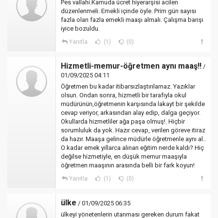
Pes vallahi.Kamuda ücret hiyerarşisi acilen
düzenlenmeli. Emekli içinde öyle. Prim gün sayısı
fazla olan fazla emekli maaşı almalı. Çalışma barışı
iyice bozuldu.
Yanıtla
(1)
(0)
Hizmetli-memur-öğretmen aynı maaş!!
/
01/09/2025 04:11
Öğretmen bu kadar itibarsızlaştırılamaz. Yazıklar
olsun. Ondan sonra, hizmetli bir tarafıyla okul
müdürünün,öğretmenin karşısında lakayt bir şekilde
cevap veriyor, arkasından alay edip, dalga geçiyor.
Okullarda hizmetliler ağa paşa olmuş!. Hiçbir
sorumluluk da yok. Hazır cevap, verilen göreve itiraz
da hazır. Maaşa gelince müdürle öğretmenle aynı al..
O kadar emek yıllarca alınan eğitim nerde kaldı? Hiç
değilse hizmetiyle, en düşük memur maaşıyla
öğretmen maaşının arasında belli bir fark koyun!
Yanıtla
(1)
(0)
ülke
/ 01/09/2025 06:35
ülkeyi yönetenlerin utanması gereken durum fakat