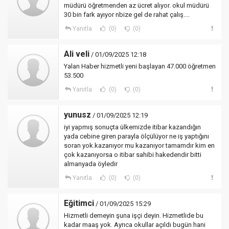
müdürü öğretmenden az ücret alıyor. okul müdürü
30 bin fark ayıyor nbize gel de rahat çalış....
Yanıtla
(0)
(0)
Ali veli
/ 01/09/2025 12:18
Yalan Haber hizmetli yeni başlayan 47.000 öğretmen
53.500
Yanıtla
(0)
(0)
yunusz
/ 01/09/2025 12:19
iyi yapmış sonuçta ülkemizde itibar kazandığın
yada cebine giren parayla ölçülüyor ne iş yaptığını
soran yok.kazanıyor mu kazanıyor tamamdır kim en
çok kazanıyorsa o itibar sahibi hakedendir bitti
almanyada öyledir
Yanıtla
(0)
(0)
Eğitimci
/ 01/09/2025 15:29
Hizmetli demeyin şuna işçi deyin. Hizmetlide bu
kadar maaş yok. Ayrıca okullar açıldı bugün hani