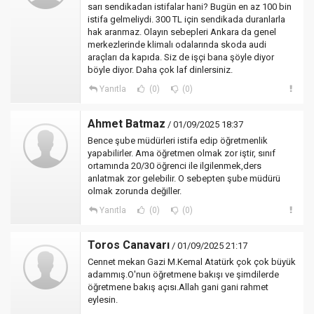
sarı sendikadan istifalar hani? Bugün en az 100 bin
istifa gelmeliydi. 300 TL için sendikada duranlarla
hak aranmaz. Olayın sebepleri Ankara da genel
merkezlerinde klimalı odalarında skoda audi
araçları da kapıda. Siz de işçi bana şöyle diyor
böyle diyor. Daha çok laf dinlersiniz.
Yanıtla
(0)
(0)
Ahmet Batmaz
/ 01/09/2025 18:37
Bence şube müdürleri istifa edip öğretmenlik
yapabilirler. Ama öğretmen olmak zor iştir, sınıf
ortamında 20/30 öğrenci ile ilgilenmek,ders
anlatmak zor gelebilir. O sebepten şube müdürü
olmak zorunda değiller.
Yanıtla
(0)
(0)
Toros Canavarı
/ 01/09/2025 21:17
Cennet mekan Gazi M.Kemal Atatürk çok çok büyük
adammış.O'nun öğretmene bakışı ve şimdilerde
öğretmene bakış açısı.Allah gani gani rahmet
eylesin.