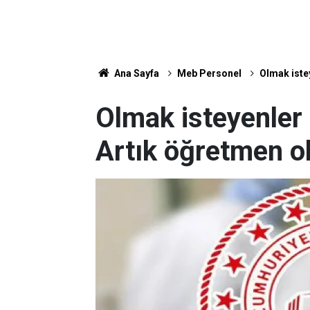
Ana Sayfa
Meb Personel
Olmak iste
Olmak isteyenler
Artık öğretmen o