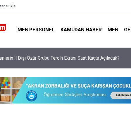
itene Ekle
MEB PERSONEL
KAMUDAN HABER
MEB
GE
menlere 15 Ağustos'ta Ek Ödeme Yapılacak!