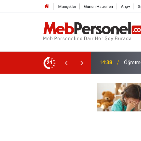
Manşetler
Günün Haberleri
Arşiv
S
 Tercih Ekranı Saat Kaçta Açılacak?
24
14:11
O Öğret