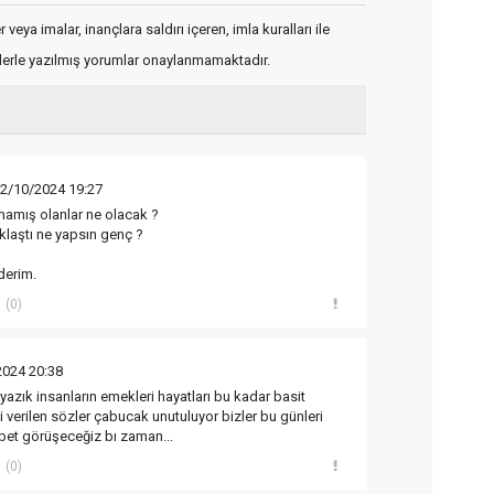
veya imalar, inançlara saldırı içeren, imla kuralları ile
flerle yazılmış yorumlar onaylanmamaktadır.
12/10/2024 19:27
mamış olanlar ne olacak ?
aklaştı ne yapsın genç ?
 derim.
(0)
2024 20:38
azık insanların emekleri hayatları bu kadar basit
verilen sözler çabucak unutuluyor bizler bu günleri
et görüşeceğiz bı zaman...
(0)