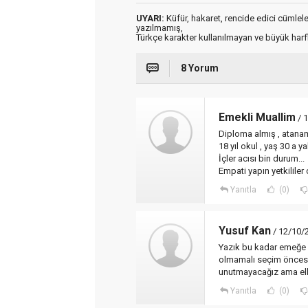
UYARI:
Küfür, hakaret, rencide edici cümleler 
yazılmamış,
Türkçe karakter kullanılmayan ve büyük har
8 Yorum
Emekli Muallim
/ 
Diploma almış , atana
18 yıl okul , yaş 30 a y
İçler acısı bin durum...
Empati yapın yetkililer
Yanıtla
(0)
Yusuf Kan
/ 12/10/
Yazık bu kadar emeğe y
olmamalı seçim öncesi 
unutmayacağız ama elb
Yanıtla
(0)