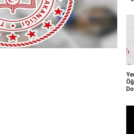
Ye
Öğ
Do
Li