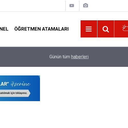
NEL
ÖĞRETMEN ATAMALARI
di
Özür Grubu İller Arası Yer Değişikliği Tercihi Y
14:02
Günün tüm
haberleri
Görevi