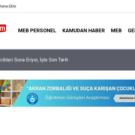
itene Ekle
MEB PERSONEL
KAMUDAN HABER
MEB
GE
nler İl Dışı Özür Grubu İçin İl Emri İstiyor? Bakanlıktan Cevap Gel