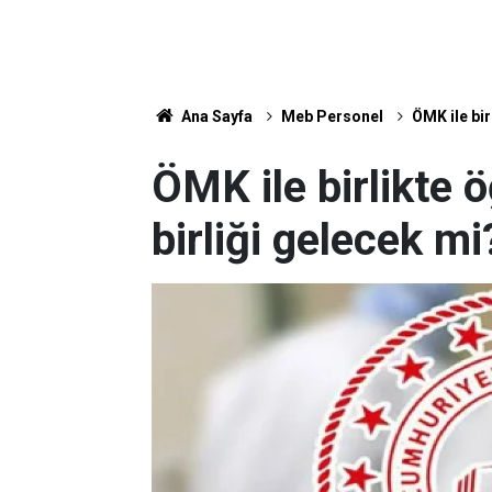
Ana Sayfa
Meb Personel
ÖMK ile bir
ÖMK ile birlikte 
birliği gelecek mi