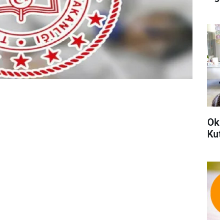
Ok
Ku