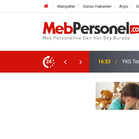
Manşetler
Günün Haberleri
Arşiv
S
Öğretme
Son Tarih
24
15:35
Mi?