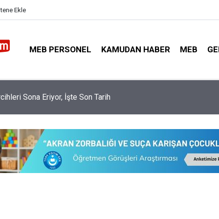
itene Ekle
MEB PERSONEL
KAMUDAN HABER
MEB
GE
nler İl Dışı Özür Grubu İçin İl Emri İstiyor? Bakanlıktan Cevap Gel