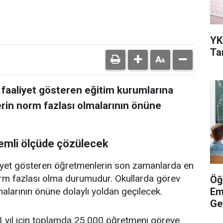
YK
Ta
e faaliyet gösteren eğitim kurumlarına
in norm fazlası olmalarının önüne
emli ölçüde çözülecek
aliyet gösteren öğretmenlerin son zamanlarda en
orm fazlası olma durumudur. Okullarda görev
Öğ
Em
larının önüne dolaylı yoldan geçilecek.
Ge
 3 yıl için toplamda 25.000 öğretmeni göreve