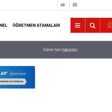
NEL
ÖĞRETMEN ATAMALARI
di
Özür Grubu İller Arası Yer Değişikliği Tercihi Y
14:02
Günün tüm
haberleri
Görevi