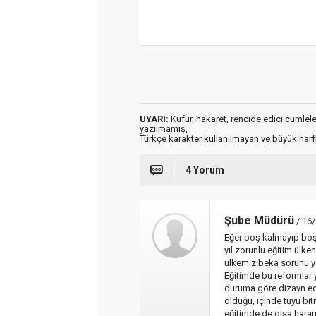
UYARI:
Küfür, hakaret, rencide edici cümleler 
yazılmamış,
Türkçe karakter kullanılmayan ve büyük har
4 Yorum
Şube Müdürü
/ 16/
Eğer boş kalmayıp boşa
yıl zorunlu eğitim ülken
ülkemiz beka sorunu ya
Eğitimde bu reformlar 
duruma göre dizayn ed
olduğu, içinde tüyü bi
eğitimde de olsa haram