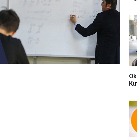
Ok
Ku