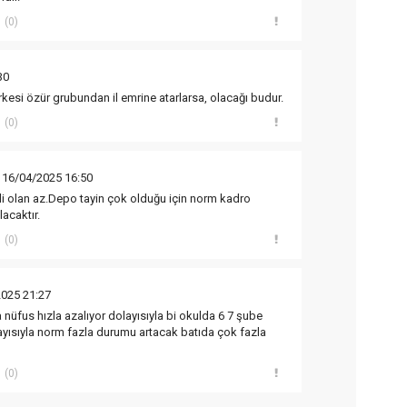
(0)
30
kesi özür grubundan il emrine atarlarsa, olacağı budur.
(0)
 16/04/2025 16:50
i olan az.Depo tayin çok olduğu için norm kadro
lacaktır.
(0)
2025 21:27
 nüfus hızla azalıyor dolayısıyla bi okulda 6 7 şube
yısıyla norm fazla durumu artacak batıda çok fazla
(0)