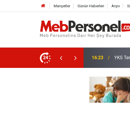
Manşetler
Günün Haberleri
Arşiv
S
Öğretme
Son Tarih
24
15:35
Mi?