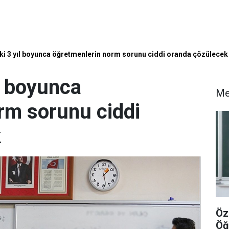
 3 yıl boyunca öğretmenlerin norm sorunu ciddi oranda çözülecek
l boyunca
Me
rm sorunu ciddi
k
Öz
Öğ