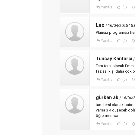
Yanıtla
(0)
Leo
/ 16/04/2025 15:
Plansız programsız her
Yanıtla
(0)
Tuncay Kantarcı
/
Tam tersi olacak.Emekl
fazlası kişi daha çok o
Yanıtla
(0)
gürkan ak
/ 16/04/
tam tersi olacak batıda
varsa 3 4 düşecek dola
öğretmen var
Yanıtla
(0)