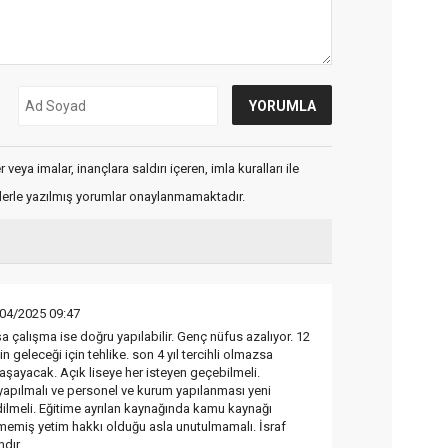
veya imalar, inançlara saldırı içeren, imla kuralları ile
flerle yazılmış yorumlar onaylanmamaktadır.
04/2025 09:47
 çalışma ise doğru yapılabilir. Genç nüfus azalıyor. 12
in geleceği için tehlike. son 4 yıl tercihli olmazsa
şayacak. Açık liseye her isteyen geçebilmeli.
yapılmalı ve personel ve kurum yapılanması yeni
ilmeli. Eğitime ayrılan kaynağında kamu kaynağı
tmemiş yetim hakkı olduğu asla unutulmamalı. İsraf
dır.