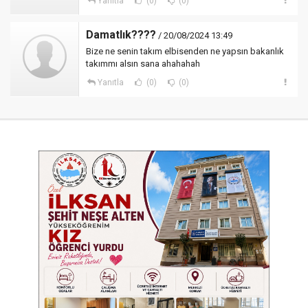
Yanıtla
(0)
(0)
Damatlık????
/ 20/08/2024 13:49
Bize ne senin takım elbisenden ne yapsın bakanlık
takımmı alsın sana ahahahah
Yanıtla
(0)
(0)