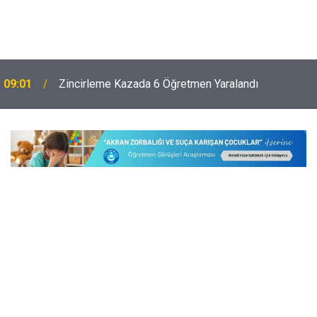
Lise Mezunu 3.250 Kişilik Polis Alımı İçin
08:32
Başvurular Bugün Başlıyor