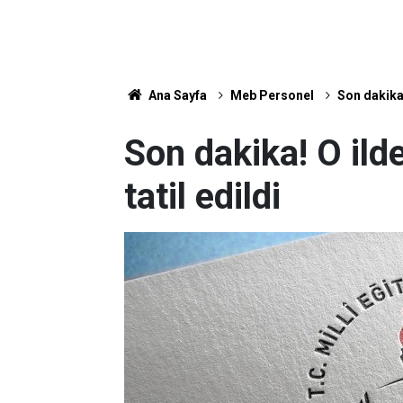
Ana Sayfa
Meb Personel
Son dakika!
Son dakika! O ild
tatil edildi