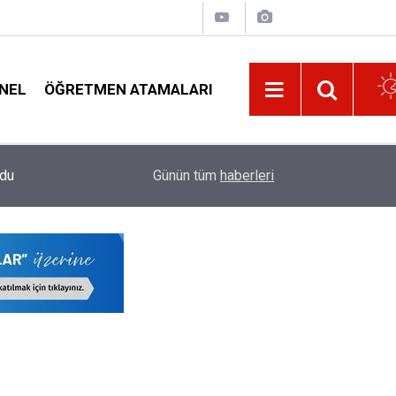
NEL
ÖĞRETMEN ATAMALARI
ldu
14:03
Bu Yıl En Fazla Norm Fazlası Olacak Öğretmenlik
Günün tüm
haberleri