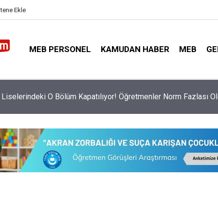
itene Ekle
MEB PERSONEL
KAMUDAN HABER
MEB
GE
Liselerindeki O Bölüm Kapatılıyor! Öğretmenler Norm Fazlası O
a Yönetici Atama Tercihleri Başladı