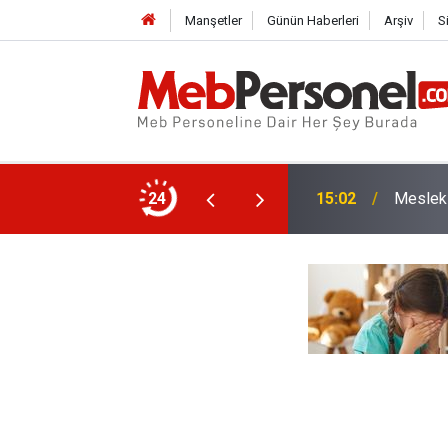
Manşetler
Günün Haberleri
Arşiv
S
15:02
Meslek 
24
14:33
İlk Def