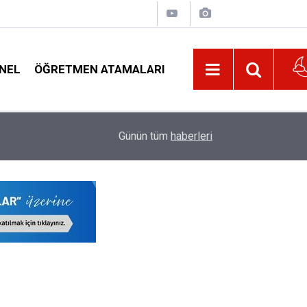
NEL
ÖĞRETMEN ATAMALARI
21:32
Kurul Kararı Gereği O Öğretmenlere 5.256 TL 
Günün tüm
haberleri