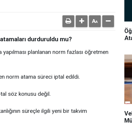
Öğ
At
 atamaları durduruldu mu?
da yapılması planlanan norm fazlası öğretmen
n norm atama süreci iptal edildi.
tal söz konusu değil.
lığının süreçle ilgili yeni bir takvim
Vel
Mü