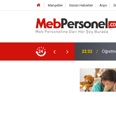
Manşetler
Günün Haberleri
Arşiv
S
en Atamadan Kurtaracak Dilekçe
24
22:02
Veliyi 