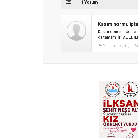
1 Yorum
Kasım normu iptal
Kasım döneminde de is
da tamamı İPTAL EDİLM
Yanıtla
(0)