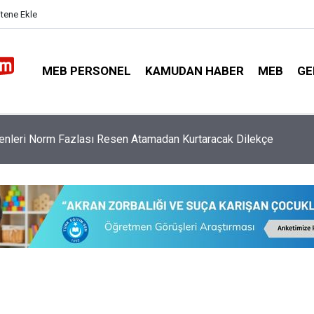
itene Ekle
MEB PERSONEL
KAMUDAN HABER
MEB
GE
Taciz Ettiği İddia Edilen Okul Müdürüne Uzaklaştırma Kararı