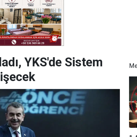
ladı, YKS'de Sistem
Me
ğişecek