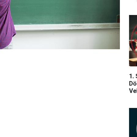
1.
Dö
Ve