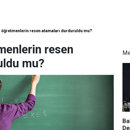
 öğretmenlerin resen atamaları durduruldu mu?
menlerin resen
Me
uldu mu?
Ba
De