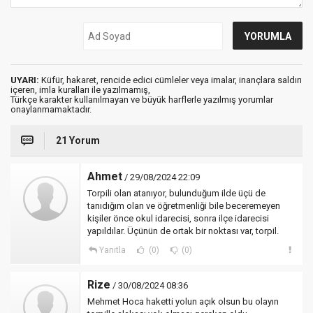
UYARI:
Küfür, hakaret, rencide edici cümleler veya imalar, inançlara saldırı
içeren, imla kuralları ile yazılmamış,
Türkçe karakter kullanılmayan ve büyük harflerle yazılmış yorumlar
onaylanmamaktadır.
21 Yorum
Ahmet
/ 29/08/2024 22:09
Torpili olan atanıyor, bulunduğum ilde üçü de
tanıdığım olan ve öğretmenliği bile beceremeyen
kişiler önce okul idarecisi, sonra ilçe idarecisi
yapıldılar. Üçünün de ortak bir noktası var, torpil.
Yanıtla
(0)
(0)
Rize
/ 30/08/2024 08:36
Mehmet Hoca haketti yolun açık olsun bu olayın