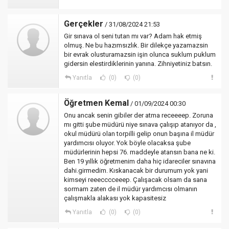
Gerçekler
/ 31/08/2024 21:53
Gir sınava ol seni tutan mı var? Adam hak etmiş
olmuş. Ne bu hazımsızlık. Bir dilekçe yazamazsin
bir evrak olusturamazsin işin olunca suklum puklum
gidersin elestirdiklerinin yanına. Zihniyetiniz batsın.
Yanıtla
(0)
(0)
Öğretmen Kemal
/ 01/09/2024 00:30
Onu ancak senin gibiler der atma receeeep. Zoruna
mı gitti şube müdürü niye sınava çalışıp atanıyor da ,
okul müdürü olan torpilli gelip onun başına il müdür
yardımcısı oluyor. Yok böyle olacaksa şube
müdürlerinin hepsi 76. maddeyle atansın bana ne ki.
Ben 19 yıllık öğretmenim daha hiç idareciler sınavına
dahi.girmedim. Kıskanacak bir durumum yok yani
kimseyi reeecccceeep. Çalışacak olsam da sana
sormam zaten de il müdür yardımcısı olmanın
çalışmakla alakası yok kapasitesiz
Yanıtla
(0)
(0)