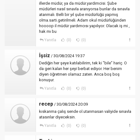
illerde müdür, ya da müdür.yardimcisi. Şube
müdürleri nasıl sınavla aranıyorsa bunlar da sınavla
atanmalı. Belli bir yıl şube müdürlüğü yapmış
olma.sarti.getirilmeli. Adam okul müdürlüğünden
hoooop il müdür yardımcısı yapılıyor. Olacak iş mi ,
hak mı bu
Yanıtla
(0)
(0)
İşsiz
/ 30/08/2024 19:37
Dediğin her şeye katılabilirim, tek ki "bile" hariç. O
da geri kalan her şeyi berbat ediyor. Her benim
diyen öğretmen olamaz zaten. Anca boş boş
konuşur.
Yanıtla
(0)
(0)
recep
/ 30/08/2024 20:09
kıskanma çalış sende ol.utanmasan valiyide sınavla
atasınlar diyeceksin.
Yanıtla
(0)
(0)