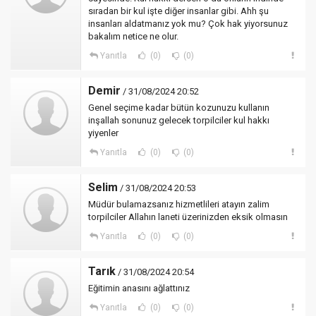
sıradan bir kul işte diğer insanlar gibi. Ahh şu
insanları aldatmanız yok mu? Çok hak yiyorsunuz
bakalım netice ne olur.
Yanıtla
(0)
(0)
Demir
/ 31/08/2024 20:52
Genel seçime kadar bütün kozunuzu kullanın
inşallah sonunuz gelecek torpilciler kul hakkı
yiyenler
Yanıtla
(0)
(0)
Selim
/ 31/08/2024 20:53
Müdür bulamazsanız hizmetlileri atayın zalim
torpilciler Allahın laneti üzerinizden eksik olmasın
Yanıtla
(0)
(0)
Tarık
/ 31/08/2024 20:54
Eğitimin anasını ağlattınız
Yanıtla
(0)
(0)