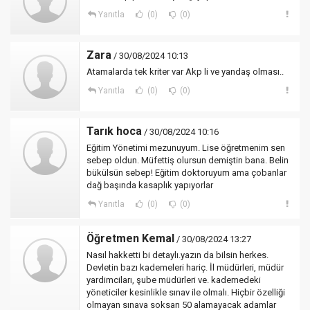
Yanıtla
(0)
(0)
Zara
/ 30/08/2024 10:13
Atamalarda tek kriter var Akp li ve yandaş olması..
Yanıtla
(0)
(0)
Tarık hoca
/ 30/08/2024 10:16
Eğitim Yönetimi mezunuyum. Lise öğretmenim sen
sebep oldun. Müfettiş olursun demiştin bana. Belin
bükülsün sebep! Eğitim doktoruyum ama çobanlar
dağ başında kasaplık yapıyorlar
Yanıtla
(0)
(0)
Öğretmen Kemal
/ 30/08/2024 13:27
Nasıl hakketti bi detaylı.yazın da bilsin herkes.
Devletin bazı kademeleri hariç. İl müdürleri, müdür
yardimciları, şube müdürleri ve. kademedeki
yöneticiler kesinlikle sınav ile olmalı. Hiçbir özelliği
olmayan sınava soksan 50 alamayacak adamlar