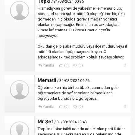
Tepki
/ 31/08/2024 00:35
Hizmetliyken görevi de yükselme ile memur olup,
sonra şef sonra şube müdürü olup eğitime hiç okul
görmeden, hiç okulda görev almadan yönetici
olanları ne yapacağız. Emin olun bu arkadaşlara
kimse laf atamaz. Bu kısım Ömer dinçer'in
hediyesiydi.
Okuldan gelip şube müdürü veya ilçe müdürü veya il
müdürü olanları öpüp başınıza koyun. O
arkadaşlardaki tek problem koltuk sevdası oluyor.
Yanıtla
(0)
(0)
Mematii
/ 31/08/2024 09:56
Öğretmenken hiç bir tecrübe kazanmadan gelen
öğretmenlere de şefler onların bilmediklerini
öğretiyorlar bunuda biz görüyoruz.
Yanıtla
(0)
(0)
Mr Şef
/ 31/08/2024 13:43
Torpilin dibine inildi adında adalet olan parti iktidarı
sayesinde. Kul hakkı dersen o da onların indinde