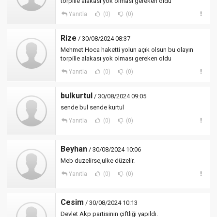
torpille alakası yok olması gereken oldu
Yanıtla
(0)
(0)
Rize
/ 30/08/2024 08:37
Mehmet Hoca haketti yolun açık olsun bu olayın
torpille alakası yok olması gereken oldu
Yanıtla
(0)
(0)
bulkurtul
/ 30/08/2024 09:05
sende bul sende kurtul
Yanıtla
(0)
(0)
Beyhan
/ 30/08/2024 10:06
Meb duzelirse,ulke düzelir.
Yanıtla
(0)
(0)
Cesim
/ 30/08/2024 10:13
Devlet Akp partisinin çiftliği yapıldı.