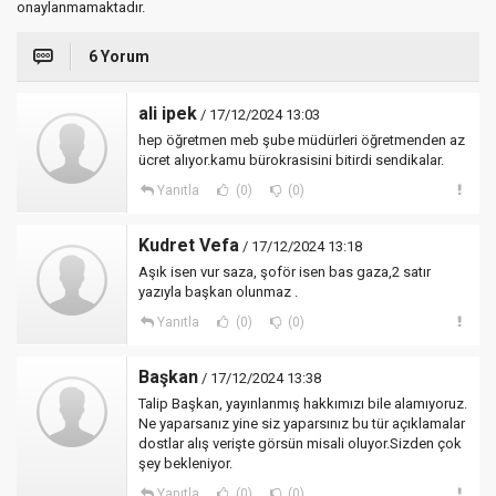
onaylanmamaktadır.
6 Yorum
ali ipek
/ 17/12/2024 13:03
hep öğretmen meb şube müdürleri öğretmenden az
ücret alıyor.kamu bürokrasisini bitirdi sendikalar.
Yanıtla
(0)
(0)
Kudret Vefa
/ 17/12/2024 13:18
Aşık isen vur saza, şoför isen bas gaza,2 satır
yazıyla başkan olunmaz .
Yanıtla
(0)
(0)
Başkan
/ 17/12/2024 13:38
Talip Başkan, yayınlanmış hakkımızı bile alamıyoruz.
Ne yaparsanız yine siz yaparsınız bu tür açıklamalar
dostlar alış verişte görsün misali oluyor.Sizden çok
şey bekleniyor.
Yanıtla
(0)
(0)