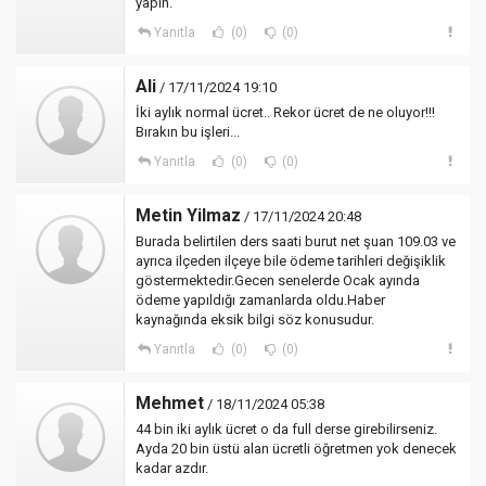
yapın.
Yanıtla
(0)
(0)
Ali
/ 17/11/2024 19:10
İki aylık normal ücret.. Rekor ücret de ne oluyor!!!
Bırakın bu işleri...
Yanıtla
(0)
(0)
Metin Yilmaz
/ 17/11/2024 20:48
Burada belirtilen ders saati burut net şuan 109.03 ve
ayrıca ilçeden ilçeye bile ödeme tarihleri değişiklik
göstermektedir.Gecen senelerde Ocak ayında
ödeme yapıldığı zamanlarda oldu.Haber
kaynağında eksik bilgi söz konusudur.
Yanıtla
(0)
(0)
Mehmet
/ 18/11/2024 05:38
44 bin iki aylık ücret o da full derse girebilirseniz.
Ayda 20 bin üstü alan ücretli öğretmen yok denecek
kadar azdır.