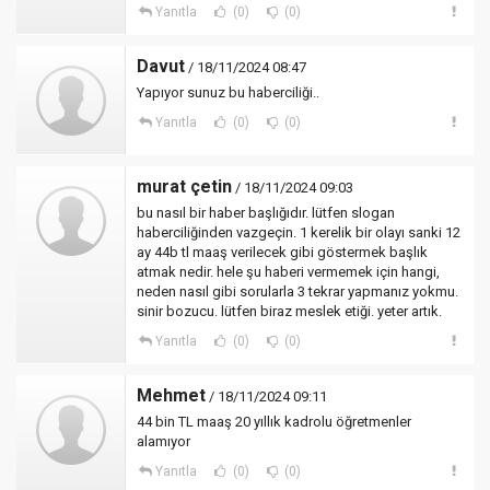
Yanıtla
(0)
(0)
Davut
/ 18/11/2024 08:47
Yapıyor sunuz bu haberciliği..
Yanıtla
(0)
(0)
murat çetin
/ 18/11/2024 09:03
bu nasıl bir haber başlığıdır. lütfen slogan
haberciliğinden vazgeçin. 1 kerelik bir olayı sanki 12
ay 44b tl maaş verilecek gibi göstermek başlık
atmak nedir. hele şu haberi vermemek için hangi,
neden nasıl gibi sorularla 3 tekrar yapmanız yokmu.
sinir bozucu. lütfen biraz meslek etiği. yeter artık.
Yanıtla
(0)
(0)
Mehmet
/ 18/11/2024 09:11
44 bin TL maaş 20 yıllık kadrolu öğretmenler
alamıyor
Yanıtla
(0)
(0)