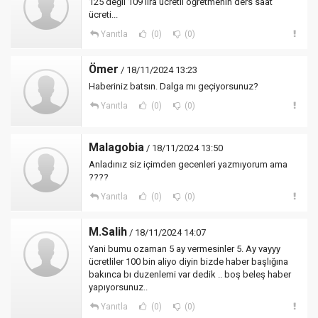
125 değil 109 lira ücretli öğretmenin ders saat
ücreti...
Yanıtla
(0)
(0)
Ömer
/ 18/11/2024 13:23
Haberiniz batsın. Dalga mı geçiyorsunuz?
Yanıtla
(0)
(0)
Malagobia
/ 18/11/2024 13:50
Anladınız siz içimden gecenleri yazmıyorum ama
????
Yanıtla
(0)
(0)
M.Salih
/ 18/11/2024 14:07
Yani bumu ozaman 5 ay vermesinler 5. Ay vayyy
ücretliler 100 bin aliyo diyin bizde haber başlığına
bakınca bı duzenlemi var dedik .. boş beleş haber
yapıyorsunuz..
Yanıtla
(0)
(0)