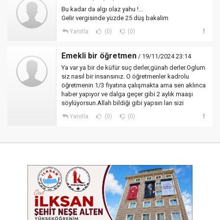
Bu kadar da algı olaz yahu !...
Gelir vergisinde yüzde 25 düş bakalim
Yanıtla
(0)
(0)
Emekli bir öğretmen
/ 19/11/2024 23:14
Ya var ya bir de küfür suç derler,günah derler.Oglum
siz nasıl bir insansınız. O öğretmenler kadrolu
öğretmenin 1/3 fiyatına çalışmakta ama sen aklınca
haber yapıyor ve dalga geçer gibi 2 aylık maaşı
söylüyorsun.Allah bildiği gibi yapsın lan sizi
Yanıtla
(0)
(0)