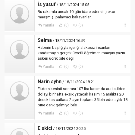
İs yusuf
/ 18/11/2024 15:05
Bu rakamla ancak 10 gün idare edersin ,rekor
maaşmış..palavracı kakavanlar..
Yanıtla
(0)
(0)
Selma
/ 18/11/2024 16:59
Haberin başlığıyla içeriği alakasız insanları
kandırmayın gerçek ücretli öğretmen maaşını yazın
askeri ücret bile değil
Yanıtla
(0)
(0)
Narin syhn
/ 18/11/2024 18:21
Ekders kesinti sonrası 107 lira kasımda ara tatilden
dolayı bir hafta eksik yatacak kasım 15 aralıkta 20
desek taş çatlasa 2 ayın toplamı 35 bin eder aylık 18
bine denk gelmiyo bile
Yanıtla
(0)
(0)
E skici
/ 18/11/2024 20:25