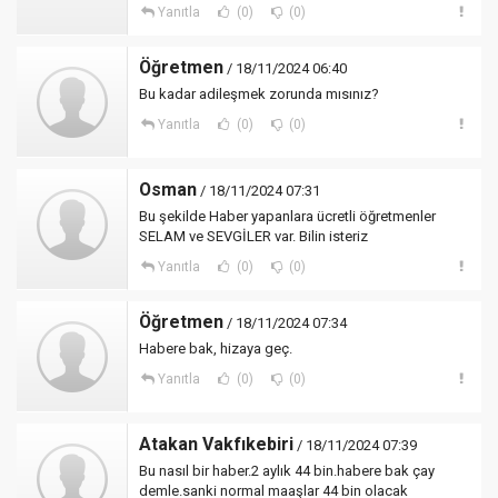
Yanıtla
(0)
(0)
Öğretmen
/ 18/11/2024 06:40
Bu kadar adileşmek zorunda mısınız?
Yanıtla
(0)
(0)
Osman
/ 18/11/2024 07:31
Bu şekilde Haber yapanlara ücretli öğretmenler
SELAM ve SEVGİLER var. Bilin isteriz
Yanıtla
(0)
(0)
Öğretmen
/ 18/11/2024 07:34
Habere bak, hizaya geç.
Yanıtla
(0)
(0)
Atakan Vakfıkebiri
/ 18/11/2024 07:39
Bu nasıl bir haber.2 aylık 44 bin.habere bak çay
demle.sanki normal maaşlar 44 bin olacak