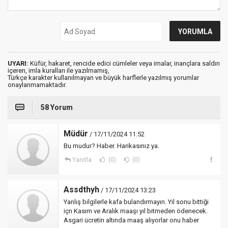
UYARI:
Küfür, hakaret, rencide edici cümleler veya imalar, inançlara saldırı
içeren, imla kuralları ile yazılmamış,
Türkçe karakter kullanılmayan ve büyük harflerle yazılmış yorumlar
onaylanmamaktadır.
58 Yorum
Müdür
/ 17/11/2024 11:52
Bu mudur? Haber. Harikasınız ya.
Yanıtla
(0)
(0)
Assdthyh
/ 17/11/2024 13:23
Yanlış bilgilerle kafa bulandırmayın. Yıl sonu bittiği
içn Kasım ve Aralık maaşı yıl bitmeden ödenecek.
Asgari ücretin altında maaş alıyorlar onu haber