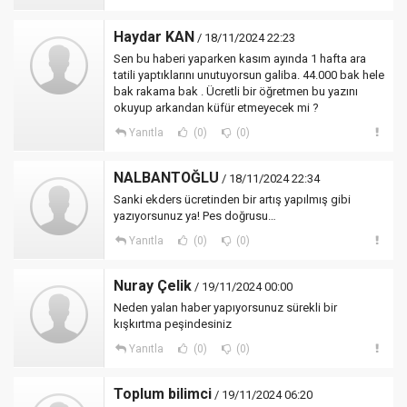
Haydar KAN
/ 18/11/2024 22:23
Sen bu haberi yaparken kasım ayında 1 hafta ara
tatili yaptıklarını unutuyorsun galiba. 44.000 bak hele
bak rakama bak . Ücretli bir öğretmen bu yazını
okuyup arkandan küfür etmeyecek mi ?
Yanıtla
(0)
(0)
NALBANTOĞLU
/ 18/11/2024 22:34
Sanki ekders ücretinden bir artış yapılmış gibi
yazıyorsunuz ya! Pes doğrusu…
Yanıtla
(0)
(0)
Nuray Çelik
/ 19/11/2024 00:00
Neden yalan haber yapıyorsunuz sürekli bir
kışkırtma peşindesiniz
Yanıtla
(0)
(0)
Toplum bilimci
/ 19/11/2024 06:20