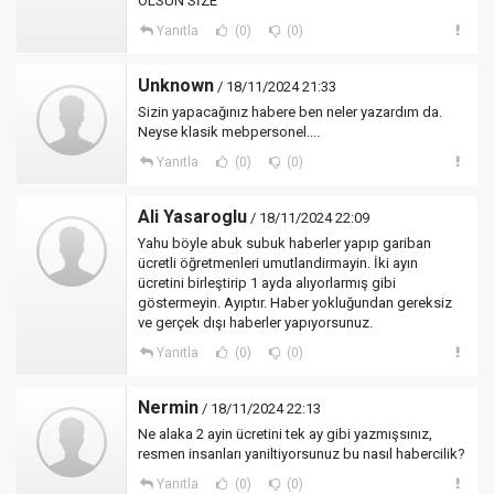
OLSUN SİZE
Yanıtla
(0)
(0)
Unknown
/ 18/11/2024 21:33
Sizin yapacağınız habere ben neler yazardım da.
Neyse klasik mebpersonel....
Yanıtla
(0)
(0)
Ali Yasaroglu
/ 18/11/2024 22:09
Yahu böyle abuk subuk haberler yapıp gariban
ücretli öğretmenleri umutlandirmayin. İki ayın
ücretini birleştirip 1 ayda alıyorlarmış gibi
göstermeyin. Ayıptır. Haber yokluğundan gereksiz
ve gerçek dışı haberler yapıyorsunuz.
Yanıtla
(0)
(0)
Nermin
/ 18/11/2024 22:13
Ne alaka 2 ayin ücretini tek ay gibi yazmışsınız,
resmen insanları yaniltiyorsunuz bu nasıl habercilik?
Yanıtla
(0)
(0)