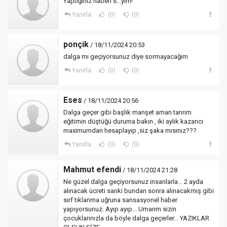
Yaptığınız haberi s...yım!
Yanıtla
(0)
(0)
ponçik
/ 18/11/2024 20:53
dalga mı geçiyorsunuz diye sormayacağım
Yanıtla
(0)
(0)
Eses
/ 18/11/2024 20:56
Dalga geçer gibi başlık manşet aman tanrım
eğitimin düştüğü duruma bakın , iki aylık kazancı
maximumdan hesaplayıp ,siz şaka mısınız???
Yanıtla
(0)
(0)
Mahmut efendi
/ 18/11/2024 21:28
Ne güzel dalga geçiyorsunuz insanlarla... 2 ayda
alınacak ücreti sanki bundan sonra alınacakmış gibi
sırf tıklanma uğruna sansasyonel haber
yapıyorsunuz. Ayıp ayıp... Umarım sizin
çocuklarınızla da böyle dalga geçerler... YAZIKLAR