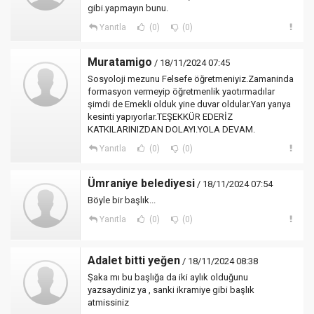
gibi.yapmayın bunu.
Yanıtla
(0)
(0)
Muratamigo
/ 18/11/2024 07:45
Sosyoloji mezunu Felsefe öğretmeniyiz.Zamaninda
formasyon vermeyip öğretmenlik yaotırmadılar
şimdi de Emekli olduk yine duvar oldular.Yarı yarıya
kesinti yapıyorlar.TEŞEKKÜR EDERİZ
KATKILARINIZDAN DOLAYI.YOLA DEVAM.
Yanıtla
(0)
(0)
Ümraniye belediyesi
/ 18/11/2024 07:54
Böyle bir başlık...
Yanıtla
(0)
(0)
Adalet bitti yeğen
/ 18/11/2024 08:38
Şaka mı bu başlığa da iki aylık olduğunu
yazsaydiniz ya , sanki ikramiye gibi başlık
atmissiniz