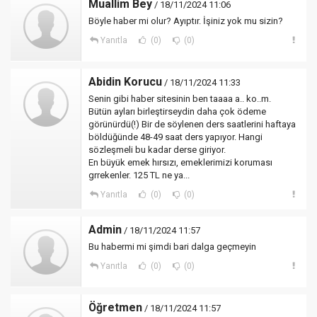
Muallim Bey
/ 18/11/2024 11:06
Böyle haber mi olur? Ayıptır. İşiniz yok mu sizin?
Yanıtla
(0)
(0)
Abidin Korucu
/ 18/11/2024 11:33
Senin gibi haber sitesinin ben taaaa a.. ko..m.
Bütün ayları birleştirseydin daha çok ödeme
görünürdü(!) Bir de söylenen ders saatlerini haftaya
böldüğünde 48-49 saat ders yapıyor. Hangi
sözleşmeli bu kadar derse giriyor.
En büyük emek hırsızı, emeklerimizi koruması
grrekenler. 125 TL ne ya...
Yanıtla
(0)
(0)
Admin
/ 18/11/2024 11:57
Bu habermi mi şimdi bari dalga geçmeyin
Yanıtla
(0)
(0)
Öğretmen
/ 18/11/2024 11:57