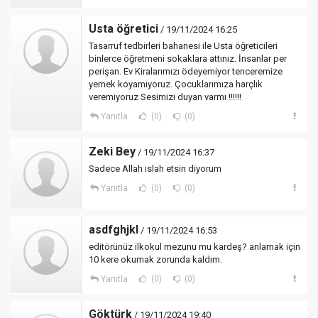
Usta öğretici
/ 19/11/2024 16:25
Tasarruf tedbirleri bahanesi ile Usta öğreticileri
binlerce öğretmeni sokaklara attınız. İnsanlar per
perişan. Ev Kiralarımızı ödeyemiyor tenceremize
yemek koyamıyoruz. Çocuklarımıza harçlık
veremiyoruz Sesimizi duyan varmı !!!!!!
Yanıtla
(0)
(0)
Zeki Bey
/ 19/11/2024 16:37
Sadece Allah ıslah etsin diyorum
Yanıtla
(0)
(0)
asdfghjkl
/ 19/11/2024 16:53
editörünüz ilkokul mezunu mu kardeş? anlamak için
10 kere okumak zorunda kaldım.
Yanıtla
(0)
(0)
Göktürk
/ 19/11/2024 19:40