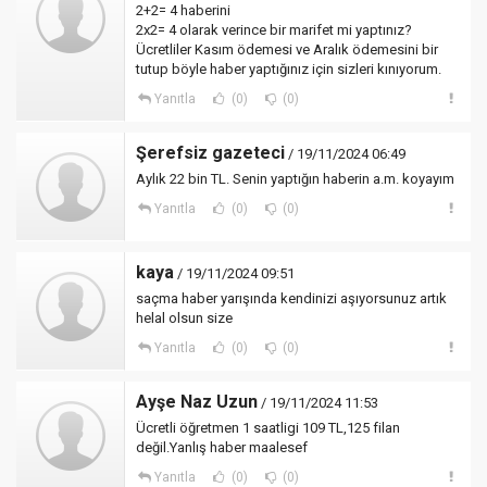
2+2= 4 haberini
2x2= 4 olarak verince bir marifet mi yaptınız?
Ücretliler Kasım ödemesi ve Aralık ödemesini bir
tutup böyle haber yaptığınız için sizleri kınıyorum.
Yanıtla
(0)
(0)
Şerefsiz gazeteci
/ 19/11/2024 06:49
Aylık 22 bin TL. Senin yaptığın haberin a.m. koyayım
Yanıtla
(0)
(0)
kaya
/ 19/11/2024 09:51
saçma haber yarışında kendinizi aşıyorsunuz artık
helal olsun size
Yanıtla
(0)
(0)
Ayşe Naz Uzun
/ 19/11/2024 11:53
Ücretli öğretmen 1 saatligi 109 TL,125 filan
değil.Yanlış haber maalesef
Yanıtla
(0)
(0)