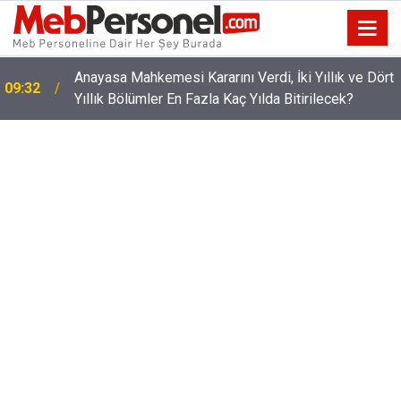
t
MEB Takvimi Duyurdu: Yönetici Atamalarında Kritik
09:01
Tarihler!