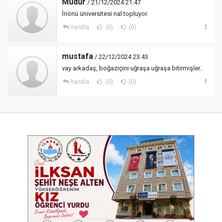
Müdür
/ 21/12/2024 21:47
İnönü üniversitesi nal topluyor.
Yanıtla
(0)
(0)
mustafa
/ 22/12/2024 23:43
vay arkadaş, boğaziçini uğraşa uğraşa bitirmişler..
Yanıtla
(0)
(0)