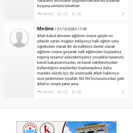
fukaranın sırtındamı uygulanmaktadır.Bu insanlar
boşuna ümrünü tukettiler.
Yanıtla
(0)
(0)
Medine
/ 31/12/2024 17:43
Allah kabul etmesin eğitimin önüne geçilir mi
yıllardır zaten mağdur ediliyoruz halk eğitim usta
öğreticileri olarak Bir de kalktınız devlet olarak
eğitimin önüne geçerek halk eğitimden başladınız
neymiş tasarruf edecekmişsiniz öncelikle tasarrufu
kendi bakanlarımızdan ve kendi vekillerimizden
kullandığınız araçlardan başlasaydınız daha
mantıklı olurdu biz de üzülmedik Allah hakkımızı
size yedirmesin inşallah fitil fitil borununuzdan gelir
Allah'ın izniyle yeter ama
Yanıtla
(0)
(0)