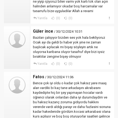
ne yiyip içiyoruz bilen varmı yok kartı tok olan açın
halinden anlamıyor okadar boş harcamalar var
tasarrufu bize uyguladılar Allah a revami
Yanıtla
(0)
(0)
Güler ince
/ 30/12/2024 10:31
Bazıları çalışıyor bizden ses yok hala bekliyoruz
Ocak ayı da geldi bı haber yok yine ne zaman
başlıcak açılacak mi bişey söyleyin artık ne
oluyorsa karibana oluyor tasafruf diye bizi işsiz
bıraktılar zengine bişey olmuyor
Yanıtla
(0)
(0)
Fatos
/ 30/12/2024 11:06
Bence çok iyi oldu o kadar çok haksız yere maaş
alan vardiki bi kaç tane arkadaşını akrabasını
kaydedipte hiç bir şey yapmayan hocalar vardı
öğrenci olarak onlardan daha iyi durumdaydim ve
bu haksız kazanç zoruma gidiyordu hakkını
verende vardı aldığı parayı ve daha fazlasini sonuna
kadar hakedenide gördüm.kocasi arkarabasi olana
kurs açılıyor ve boş boş oturuyorlar saatleri gelince