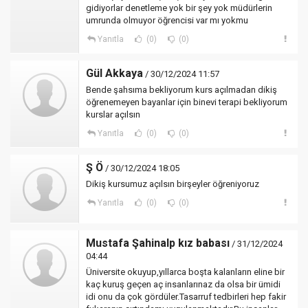
gidiyorlar denetleme yok bir şey yok müdürlerin
umrunda olmuyor öğrencisi var mı yokmu
Yanıtla
(0)
(0)
Gül Akkaya
/ 30/12/2024 11:57
Bende şahsıma bekliyorum kurs açılmadan dikiş
öğrenemeyen bayanlar için binevi terapi bekliyorum
kurslar açılsın
Yanıtla
(0)
(0)
Ş Ö
/ 30/12/2024 18:05
Dikiş kursumuz açılsın birşeyler öğreniyoruz
Yanıtla
(0)
(0)
Mustafa Şahinalp kız babası
/ 31/12/2024
04:44
Üniversite okuyup,yıllarca boşta kalanların eline bir
kaç kuruş geçen aç insanlarınaz da olsa bir ümidi
idi onu da çok gördüler.Tasarruf tedbirleri hep fakir