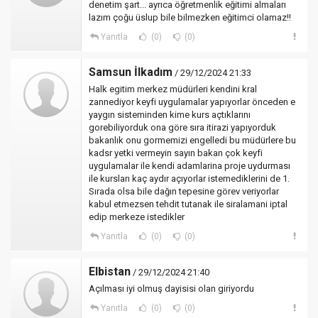
denetim şart... ayrıca öğretmenlik eğitimi almaları
lazım çoğu üslup bile bilmezken eğitimci olamaz!!
Yanıtla
(0)
(0)
Samsun İlkadım
/ 29/12/2024 21:33
Halk egitim merkez müdürleri kendini kral
zannediyor keyfi uygulamalar yapıyorlar önceden e
yaygın sisteminden kime kurs açtıklarını
gorebiliyorduk ona göre sıra itirazi yapıyorduk
bakanlık onu gormemizi engelledi bu müdürlere bu
kadsr yetki vermeyin sayın bakan çok keyfi
uygulamalar ile kendi adamlarina proje uydurması
ile kursları kaç aydır açıyorlar istemediklerini de 1.
Sırada olsa bile dağın tepesine görev veriyorlar
kabul etmezsen tehdit tutanak ile siralamani iptal
edip merkeze istedikler
Yanıtla
(0)
(0)
Elbistan
/ 29/12/2024 21:40
Açılması iyi olmuş dayisisi olan giriyordu
Yanıtla
(0)
(0)