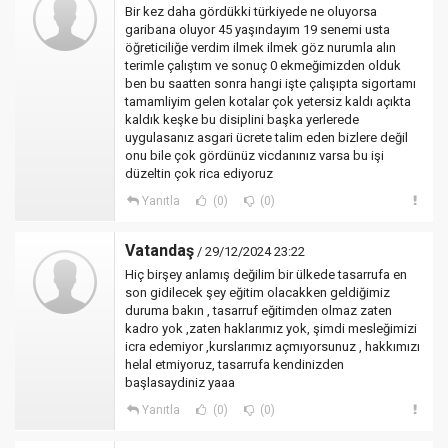
Bir kez daha gördükki türkiyede ne oluyorsa
garibana oluyor 45 yaşındayım 19 senemi usta
öğreticiliğe verdim ilmek ilmek göz nurumla alın
terimle çalıştım ve sonuç 0 ekmeğimizden olduk
ben bu saatten sonra hangi işte çalışıpta sigortamı
tamamliyim gelen kotalar çok yetersiz kaldı açıkta
kaldık keşke bu disiplini başka yerlerede
uygulasanız asgari ücrete talim eden bizlere değil
onu bile çok gördünüz vicdanınız varsa bu işi
düzeltin çok rica ediyoruz
Yanıtla
(0)
(0)
Vatandaş
/ 29/12/2024 23:22
Hiç birşey anlamış değilim bir ülkede tasarrufa en
son gidilecek şey eğitim olacakken geldiğimiz
duruma bakın , tasarruf eğitimden olmaz zaten
kadro yok ,zaten haklarımız yok, şimdi mesleğimizi
icra edemiyor ,kurslarımız açmıyorsunuz , hakkımızı
helal etmiyoruz, tasarrufa kendinizden
başlasaydiniz yaaa
Yanıtla
(0)
(0)