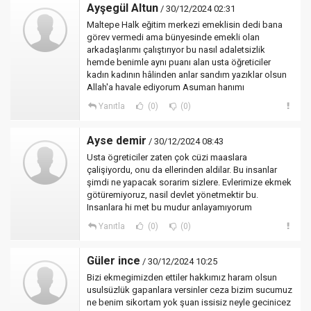
Ayşegül Altun
/ 30/12/2024 02:31
Maltepe Halk eğitim merkezi emeklisin dedi bana
görev vermedi ama bünyesinde emekli olan
arkadaşlarımı çalıştırıyor bu nasıl adaletsizlik
hemde benimle aynı puanı alan usta öğreticiler
kadın kadının hâlinden anlar sandım yazıklar olsun
Allah'a havale ediyorum Asuman hanımı
Yanıtla
(0)
(0)
Ayse demir
/ 30/12/2024 08:43
Usta ögreticiler zaten çok cüzi maaslara
çalişiyordu, onu da ellerinden aldilar. Bu insanlar
şimdi ne yapacak sorarim sizlere. Evlerimize ekmek
götüremiyoruz, nasil devlet yönetmektir bu.
Insanlara hi met bu mudur anlayamıyorum
Yanıtla
(0)
(0)
Güler ince
/ 30/12/2024 10:25
Bizi ekmegimizden ettiler hakkımız haram olsun
usulsüzlük gapanlara versinler ceza bizim sucumuz
ne benim sikortam yok şuan issisiz neyle gecinicez