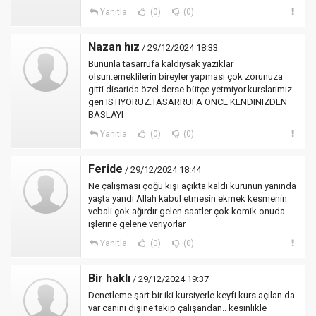
Yanıtla
(0)
(0)
Nazan hız
/ 29/12/2024 18:33
Bununla tasarrufa kaldiysak yaziklar
olsun.emeklilerin bireyler yapması çok zorunuza
gitti.disarida özel derse bütçe yetmiyor.kurslarimiz
geri ISTIYORUZ.TASARRUFA ONCE KENDINIZDEN
BASLAYI
Yanıtla
(0)
(0)
Feride
/ 29/12/2024 18:44
Ne çalışması çoğu kişi açıkta kaldı kurunun yanında
yaşta yandı Allah kabul etmesin ekmek kesmenin
vebali çok ağırdır gelen saatler çok komik onuda
işlerine gelene veriyorlar
Yanıtla
(0)
(0)
Bir haklı
/ 29/12/2024 19:37
Denetleme şart bir iki kursiyerle keyfi kurs açılan da
var canını dişine takıp çalışandan.. kesinlikle