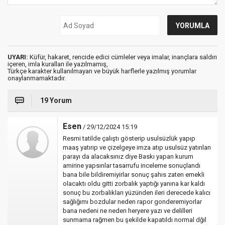
UYARI:
Küfür, hakaret, rencide edici cümleler veya imalar, inançlara saldırı
içeren, imla kuralları ile yazılmamış,
Türkçe karakter kullanılmayan ve büyük harflerle yazılmış yorumlar
onaylanmamaktadır.
19 Yorum
Esen
/ 29/12/2024 15:19
Resmi tatilde çalıştı gösterip usulsüzlük yapıp
maaş yatırıp ve çizelgeye imza atıp usulsüz yatırılan
parayı da alacaksınız diye Baskı yapan kurum
amirine yapsınlar tasarrufu inceleme sonuçlandı
bana bile bildiremiyirlar sonuç şahıs zaten emekli
olacaktı oldu gitti zorbalık yaptığı yanına kar kaldı
sonuç bu zorbalıkları yüzünden ileri derecede kalıcı
sağlığımı bozdular neden rapor gonderemiyorlar
bana nedeni ne neden heryere yazı ve delilleri
sunmama rağmen bu şekilde kapatıldı normal dğil