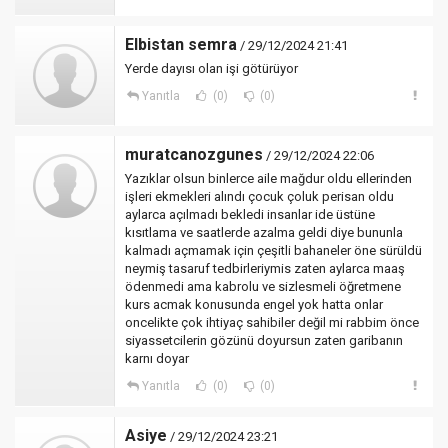
Elbistan semra
/ 29/12/2024 21:41
Yerde dayısı olan işi götürüyor
Yanıtla
(0)
(0)
muratcanozgunes
/ 29/12/2024 22:06
Yazıklar olsun binlerce aile mağdur oldu ellerinden
işleri ekmekleri alındı çocuk çoluk perisan oldu
aylarca açılmadı bekledi insanlar ide üstüne
kısıtlama ve saatlerde azalma geldi diye bununla
kalmadı açmamak için çeşitli bahaneler öne sürüldü
neymiş tasaruf tedbirleriymis zaten aylarca maaş
ödenmedi ama kabrolu ve sizlesmeli öğretmene
kurs acmak konusunda engel yok hatta onlar
oncelikte çok ihtiyaç sahibiler değil mi rabbim önce
siyassetcilerin gözünü doyursun zaten garibanın
karnı doyar
Yanıtla
(0)
(0)
Asiye
/ 29/12/2024 23:21