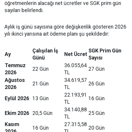
öğretmenlerin alacağı net ücretler ve SGK prim gün
sayıları belirlendi.
Aylık iş günü sayısına göre değişkenlik gösteren 2026
yılı ikinci yarısına ait ödeme planı şu şekildedir:
Çalışılan İş
SGK Prim Gün
Ay
Net Ücret
Günü
Sayısı
Temmuz
36.055,64
22 Gün
27 Gün
2026
TL
Ağustos
34.619,57
21 Gün
26 Gün
2026
TL
22.193,91
Eylül 2026
13 Gün
16 Gün
TL
34.140,88
Ekim 2026
20,5 Gün
25 Gün
TL
Kasım
27.315,58
16 Gün
20 Gün
2026
TL