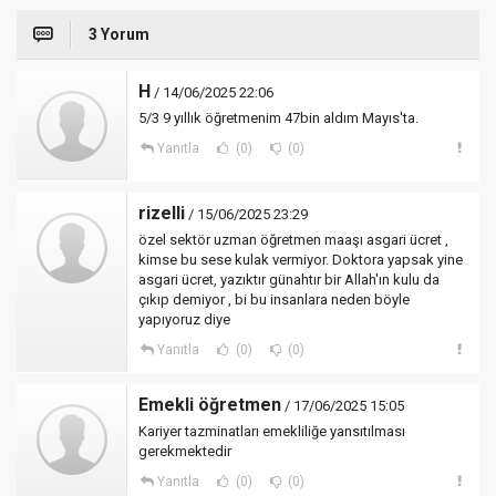
3 Yorum
H
/ 14/06/2025 22:06
5/3 9 yıllık öğretmenim 47bin aldım Mayıs'ta.
Yanıtla
(0)
(0)
rizelli
/ 15/06/2025 23:29
özel sektör uzman öğretmen maaşı asgari ücret ,
kimse bu sese kulak vermiyor. Doktora yapsak yine
asgari ücret, yazıktır günahtır bir Allah'ın kulu da
çıkıp demiyor , bi bu insanlara neden böyle
yapıyoruz diye
Yanıtla
(0)
(0)
Emekli öğretmen
/ 17/06/2025 15:05
Kariyer tazminatları emekliliğe yansıtılması
gerekmektedir
Yanıtla
(0)
(0)