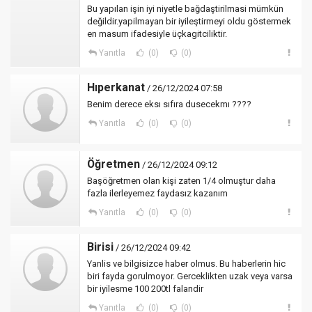
Bu yapılan işin iyi niyetle bağdaştirilmasi mümkün
değildir.yapilmayan bir iyileştirmeyi oldu göstermek
en masum ifadesiyle üçkagitciliktir.
Yanıtla
(0)
(0)
Hıperkanat
/ 26/12/2024 07:58
Benim derece eksı sıfıra dusecekmı ????
Yanıtla
(0)
(0)
Öğretmen
/ 26/12/2024 09:12
Başöğretmen olan kişi zaten 1/4 olmuştur daha
fazla ilerleyemez faydasız kazanım
Yanıtla
(0)
(0)
Birisi
/ 26/12/2024 09:42
Yanlis ve bilgisizce haber olmus. Bu haberlerin hic
biri fayda gorulmoyor. Gerceklikten uzak veya varsa
bir iyilesme 100 200tl falandir
Yanıtla
(0)
(0)