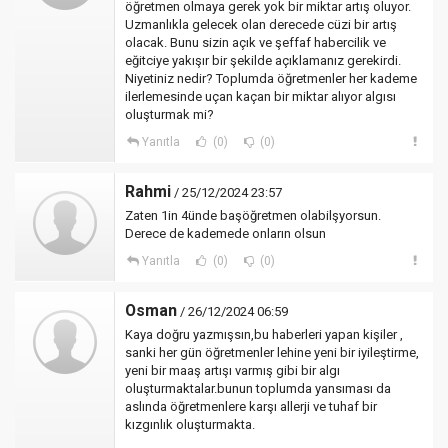
öğretmen olmaya gerek yok bir miktar artış oluyor.
Uzmanlıkla gelecek olan derecede cüzi bir artış
olacak. Bunu sizin açık ve şeffaf habercilik ve
eğitciye yakışır bir şekilde açıklamanız gerekirdi.
Niyetiniz nedir? Toplumda öğretmenler her kademe
ilerlemesinde uçan kaçan bir miktar alıyor algısı
oluşturmak mi?
Yanıtla
(0)
(0)
Rahmi
/ 25/12/2024 23:57
Zaten 1in 4ünde başöğretmen olabilşyorsun.
Derece de kademede onların olsun
Yanıtla
(0)
(0)
Osman
/ 26/12/2024 06:59
Kaya doğru yazmışsın,bu haberleri yapan kişiler ,
sanki her gün öğretmenler lehine yeni bir iyileştirme,
yeni bir maaş artışı varmış gibi bir algı
oluşturmaktalar.bunun toplumda yansıması da
aslında öğretmenlere karşı allerji ve tuhaf bir
kızgınlık oluşturmakta.