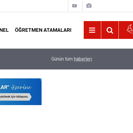
NEL
ÖĞRETMEN ATAMALARI
Okullarda Yeni Dönem: 81 İlde 30 Bin Güvenlik Per
20:02
Günün tüm
haberleri
Oldu