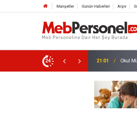
Manşetler
Günün Haberleri
Arşiv
S
 Gereken Noktalar Belli Oldu
24
20:32
Öğretme