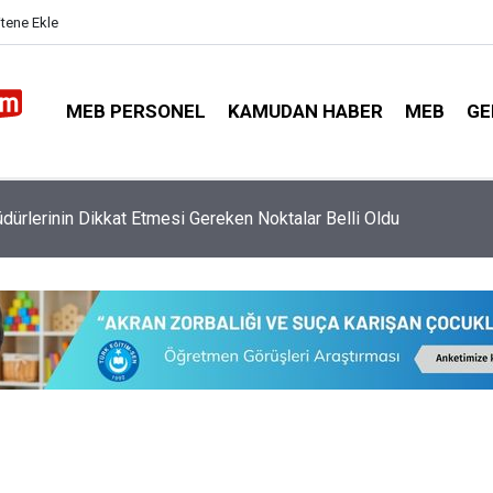
itene Ekle
MEB PERSONEL
KAMUDAN HABER
MEB
GE
nlerin Sene Başı Mesleki Çalışma Programı