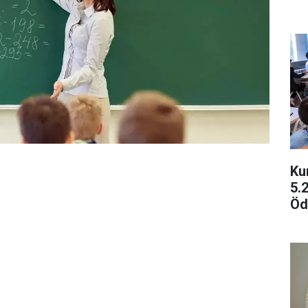
Ku
5.
Öd