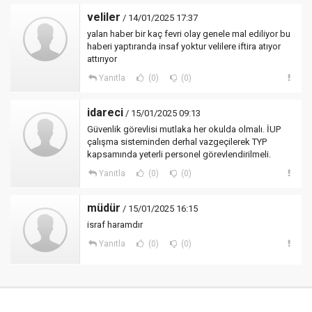
veliler
/ 14/01/2025 17:37
yalan haber bir kaç fevri olay genele mal ediliyor bu
haberi yaptıranda insaf yoktur velilere iftira atıyor
attırıyor
Yanıtla
(0)
(0)
idareci
/ 15/01/2025 09:13
Güvenlik görevlisi mutlaka her okulda olmalı. İUP
çalışma sisteminden derhal vazgeçilerek TYP
kapsamında yeterli personel görevlendirilmeli.
Yanıtla
(0)
(0)
müdür
/ 15/01/2025 16:15
israf haramdır
Yanıtla
(0)
(0)