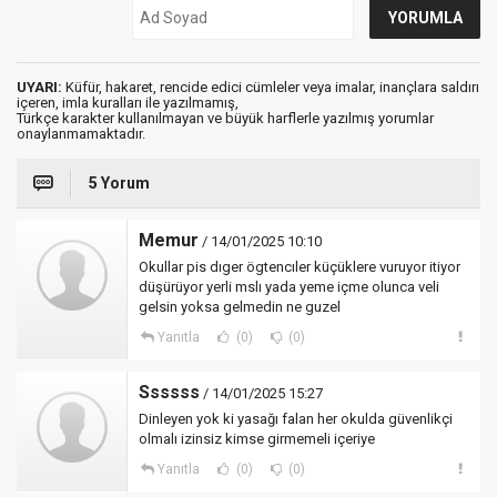
UYARI:
Küfür, hakaret, rencide edici cümleler veya imalar, inançlara saldırı
içeren, imla kuralları ile yazılmamış,
Türkçe karakter kullanılmayan ve büyük harflerle yazılmış yorumlar
onaylanmamaktadır.
5 Yorum
Memur
/ 14/01/2025 10:10
Okullar pis dıger ögtencıler küçüklere vuruyor itiyor
düşürüyor yerli mslı yada yeme içme olunca veli
gelsin yoksa gelmedin ne guzel
Yanıtla
(0)
(0)
Ssssss
/ 14/01/2025 15:27
Dinleyen yok ki yasağı falan her okulda güvenlikçi
olmalı izinsiz kimse girmemeli içeriye
Yanıtla
(0)
(0)