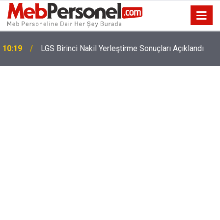
YKS Tercihlerinde Son Saatler! 2026 YKS Tercih
10:02
Sonuçları Ne Zaman Açıklanacak?