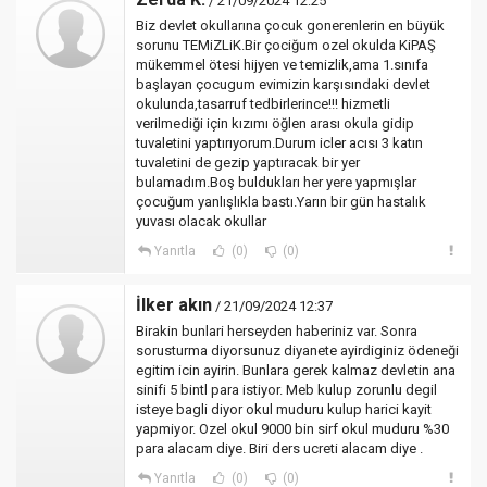
/ 21/09/2024 12:25
Biz devlet okullarına çocuk gonerenlerin en büyük
sorunu TEMiZLiK.Bir çociğum ozel okulda KiPAŞ
mükemmel ötesi hijyen ve temizlik,ama 1.sınıfa
başlayan çocugum evimizin karşısındaki devlet
okulunda,tasarruf tedbirlerince!!! hizmetli
verilmediği için kızımı öğlen arası okula gidip
tuvaletini yaptırıyorum.Durum icler acısı 3 katın
tuvaletini de gezip yaptıracak bir yer
bulamadım.Boş buldukları her yere yapmışlar
çocuğum yanlışlıkla bastı.Yarın bir gün hastalık
yuvası olacak okullar
Yanıtla
(0)
(0)
İlker akın
/ 21/09/2024 12:37
Birakin bunlari herseyden haberiniz var. Sonra
sorusturma diyorsunuz diyanete ayirdiginiz ödeneği
egitim icin ayirin. Bunlara gerek kalmaz devletin ana
sinifi 5 bintl para istiyor. Meb kulup zorunlu degil
isteye bagli diyor okul muduru kulup harici kayit
yapmiyor. Ozel okul 9000 bin sirf okul muduru %30
para alacam diye. Biri ders ucreti alacam diye .
Yanıtla
(0)
(0)