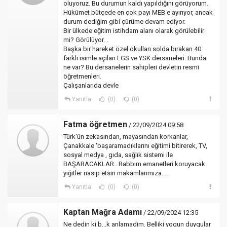
oluyoruz. Bu durumun kaldı yapıldığını görüyorum.
Hükümet bütçede en çok payı MEB e ayırıyor, ancak
durum dediğim gibi çürüme devam ediyor.
Bir ülkede eğitim istihdam alanı olarak görülebilir
mi? Görülüyor. .
Başka bir hareket özel okulları solda bırakan 40
farklı isimle açılan LGS ve YSK dersaneleri. Bunda
ne var? Bu dersanelerin sahipleri devletin resmi
öğretmenleri.
Çalışanlarıda devle
Yanıtla
(0)
(0)
Fatma öğretmen
/ 22/09/2024 09:58
Türk'ün zekasından, mayasından korkanlar,
Çanakkale 'başaramadıklarını eğitimi bitirerek, TV,
sosyal medya , gıda, sağlık sistemi ile
BAŞARACAKLAR...Rabbım emanetleri koruyacak
yiğitler nasip etsin makamlarımıza....
Yanıtla
(0)
(0)
Kaptan Mağra Adamı
/ 22/09/2024 12:35
Ne dedin ki b...k anlamadim. Belliki yogun duygular