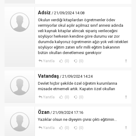
Adsiz
/ 21/09/2024 14:08
Okulun verdiği kitaplardan ögretmenler ödev
vermiyorlar okul açılır açılmaz sınıf annesi adında
veli kaynak kitaplar alincak sipariş verileceğini
söylüyor herkesin kendine göre durumu var zor
durumda kalıyoruz ögretmenin ağzı yok veli istekleri
söylüyor eğitim zaten sıfır milli eğitim bakanının
bütün okulları denetlemesi gerekiyor
Yanıtla
(0)
(0)
Vatandaş
/ 21/09/2024 14:24
Devlet hiçbir şekilde özel öğretim kurumlarına
müsade etmemeli artık. Kapatın özel okulları
Yanıtla
(0)
(0)
Özan
/ 21/09/2024 17:16
Yazıklar olsun ne diyeyim çivisi çıktı eğitimin...
Yanıtla
(0)
(0)