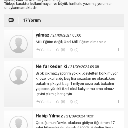
Türkçe karakter kullanılmayan ve büyük harflerle yazılmış yorumlar
onaylanmamaktadır.
17 Yorum
yılmaz
/ 21/09/2024 05:00
Milli Eğitim değil; Özel Milli Eğitim olmasın o.
Yanıtla
(0)
(0)
Ne farkeder ki
/ 21/09/2024 09:08
Bi bk çıkmaz.yaptırım yok ki ,devletten kork muyor
ki özel okullar.üç beş lira cezadan ne olacak.kes
bakalım şikayet başı 1 milyon ceza bak bakalım
yapacak yürekli özel okul kalıyor mu.ama olmaz
.çivisi çıkmış her şeyin.
Yanıtla
(0)
(0)
Habip Yılmaz
/ 21/09/2024 10:01
Çocuğumun Devlet okuluna gidiyor öğretmen 17
adet hikaye kitabı aldırdı..2100 TL ödedim Buda