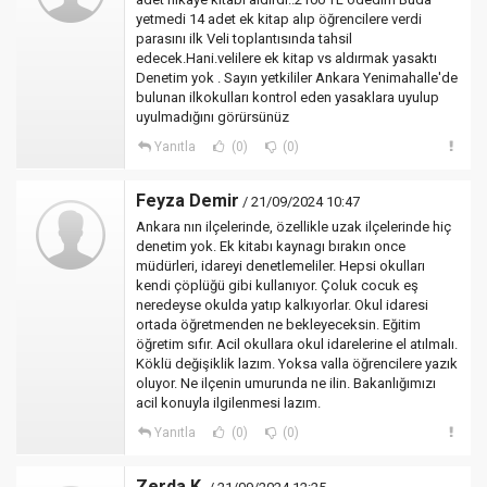
yetmedi 14 adet ek kitap alıp öğrencilere verdi
parasını ilk Veli toplantısında tahsil
edecek.Hani.velilere ek kitap vs aldırmak yasaktı
Denetim yok . Sayın yetkililer Ankara Yenimahalle'de
bulunan ilkokulları kontrol eden yasaklara uyulup
uyulmadığını görürsünüz
Yanıtla
(0)
(0)
Feyza Demir
/ 21/09/2024 10:47
Ankara nın ilçelerinde, özellikle uzak ilçelerinde hiç
denetim yok. Ek kitabı kaynagı bırakın once
müdürleri, idareyi denetlemeliler. Hepsi okulları
kendi çöplüğü gibi kullanıyor. Çoluk cocuk eş
neredeyse okulda yatıp kalkıyorlar. Okul idaresi
ortada öğretmenden ne bekleyeceksin. Eğitim
öğretim sıfır. Acil okullara okul idarelerine el atılmalı.
Köklü değişiklik lazım. Yoksa valla öğrencilere yazık
oluyor. Ne ilçenin umurunda ne ilin. Bakanlığımızı
acil konuyla ilgilenmesi lazım.
Yanıtla
(0)
(0)
Zerda K.