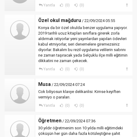
Yanıtla
(0)
(0)
Özel okul mağduru
/ 22/09/2024 05:55
Konya da bir özel okulda benzer uygulama yapıyor.
2019 tarihli ucuz kitapları sınıflara girerek zorla
aldırmak istiyorlar yeni yayınlardan yapılan ödevleri
kabul etmiyorlar, seri denemelere giremezsiniz
diyorlar. Bakalım bu rezil uygulama velilerin sabrını
ne zaman taşıracak yada Selçuklu ilçe milli eğitimin
dikkatini ne zaman çekecek.
Yanıtla
(0)
(0)
Musa
/ 22/09/2024 07:24
Cok biliyosun klavye delikanlisi. Kimse keyiften
vermiyo o paraları.
Yanıtla
(0)
(0)
Öğretmen
/ 22/09/2024 07:36
30 yıldır öğretmenim son 10 yılda milli eğitimdeki
çöküşün her gün daha fazla kötüleştiğine şahit