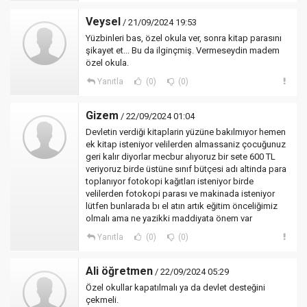
Veysel
/ 21/09/2024 19:53
Yüzbinleri bas, özel okula ver, sonra kitap parasını
şikayet et... Bu da ilginçmiş. Vermeseydin madem
özel okula.
Yanıtla
(0)
(0)
Gizem
/ 22/09/2024 01:04
Devletin verdiği kitaplarin yüzüne bakılmıyor hemen
ek kitap isteniyor velilerden almassaniz çocuğunuz
geri kalır diyorlar mecbur alıyoruz bir sete 600 TL
veriyoruz birde üstüne sınıf bütçesi adı altinda para
toplanıyor fotokopi kağıtları isteniyor birde
velilerden fotokopi parası ve makinada isteniyor
lütfen bunlarada bı el atın artık eğitim önceliğimiz
olmalı ama ne yazikki maddiyata önem var
Yanıtla
(0)
(0)
Ali öğretmen
/ 22/09/2024 05:29
Özel okullar kapatılmalı ya da devlet desteğini
çekmeli.