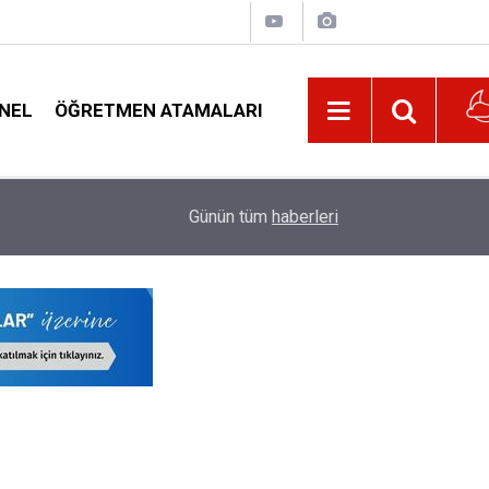
NEL
ÖĞRETMEN ATAMALARI
21:32
Öğretmenler İl Emri Bekliyor, İl Emri Ataması Ya
Günün tüm
haberleri