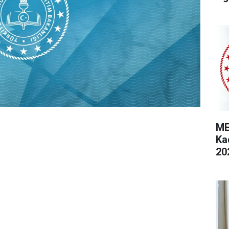
ME
Ka
20