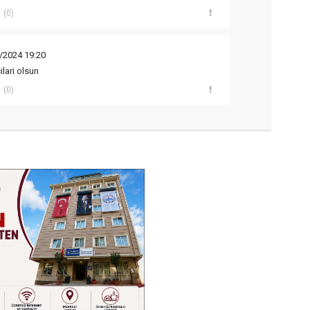
(0)
/2024 19:20
ilari olsun
(0)