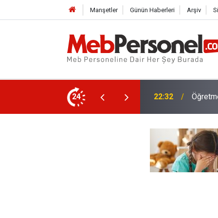
Manşetler
Günün Haberleri
Arşiv
S
rası Muhtemel İl Emri Atama Tarihleri
24
22:02
MEB, 20