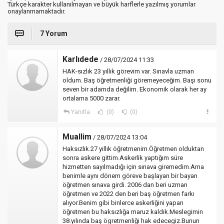
Türkçe karakter kullanılmayan ve büyük harflerle yazılmış yorumlar
onaylanmamaktadır.
7 Yorum
Karlıdede
/ 28/07/2024 11:33
HAK-sızlık 23 yıllık görevim var. Sınavla uzman
oldum. Baş öğretmenliği göremeyeceğim. Başı sonu
seven bir adamda değilim. Ekonomik olarak her ay
ortalama 5000 zarar.
Yanıtla
(0)
(0)
Muallim
/ 28/07/2024 13:04
Haksızlık.27 yıllık öğretmenim.Öğretmen olduktan
sonra askere gittim.Askerlik yaptığım süre
hizmetten sayılmadığı için sınava giremedim.Ama
benimle aynı dönem göreve başlayan bir bayan
öğretmen sınava girdi. 2006 dan beri uzman
öğretmen ve 2022 den beri baş öğretmen farkı
alıyor.Benim gibi binlerce askerliğini yapan
öğretmen bu haksızlığa maruz kaldık.Meslegimin
38.yılında baş ögretmenliği hak edecegiz.Bunun