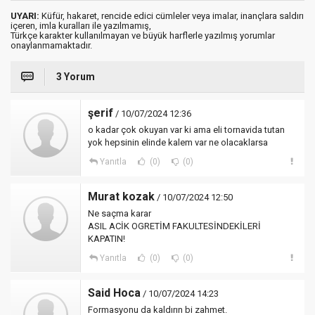
UYARI:
Küfür, hakaret, rencide edici cümleler veya imalar, inançlara saldırı
içeren, imla kuralları ile yazılmamış,
Türkçe karakter kullanılmayan ve büyük harflerle yazılmış yorumlar
onaylanmamaktadır.
3 Yorum
şerif
/ 10/07/2024 12:36
o kadar çok okuyan var ki ama eli tornavida tutan
yok hepsinin elinde kalem var ne olacaklarsa
Yanıtla
(0)
(0)
Murat kozak
/ 10/07/2024 12:50
Ne saçma karar
ASIL ACİK OGRETİM FAKULTESİNDEKİLERİ
KAPATIN!
Yanıtla
(0)
(0)
Said Hoca
/ 10/07/2024 14:23
Formasyonu da kaldırın bi zahmet.