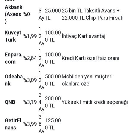
Akbank
3
25.000
25 bin TL Taksitli Avans +
(Axess
%0
Ay
TL
22.000 TL Chip-Para Fırsatı
)
1
Kuveyt
100.00
%1,99
2
İhtiyaç Kart avantajı
Türk
0 TL
Ay
1
Enpara.
100.00
%2,84
2
Kredi Kartı özel faiz oranı
com
0 TL
Ay
1
Odeaba
500.00
Mobilden yeni müşteri
%3,09
2
nk
0 TL
olanlara özel
Ay
2
200.00
QNB
%3,19
4
Yüksek limitli kredi seçeneği
0 TL
Ay
3
GetirFi
125.00
%3,99
6
nans
0 TL
Ay