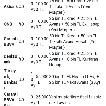
75 bin TL Artı Para + 25 bin
3
100.00
Akbank
%0
TL Taksitli Avans (Yeni
Ay
0 TL
Müşteri)
25 bin TL Kredi + 25 bin TL
3
100.00
QNB
%0
Avans + 50 bin TL Ek Hesap
Ay
0 TL
(Yeni Müşteri)
50 bin TL Kredi + 50 bin TL
Garanti
3
100.00
%0
Taksitli Avans Hesabı (Yeni
BBVA
Ay
0 TL
Müşteri)
65 bin TL Kredi + 25 bin TL
DenizB
3
100.00
%0
Avans + 10 bin TL Kurtaran
ank
Ay
0 TL
Hesap
Türkiy
1-
e İş
55.000
30 bin TL Ek Hesap (1 Ay) +
%0
3
Bankas
TL
25 bin TL Nakit Avans (3 Ay)
Ay
ı
Garanti
3
25.000
Yeni müşterilere özel faizsiz
BBVA
%0
Ay
TL
nakit avans
Kart