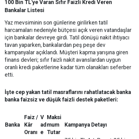
100 Bin TL'ye Varan Sıfır Faizli Kredi Veren
Bankalar Listesi
Yaz mevsiminin son günlerine girilirken tatil
harcamaları nedeniyle bütçesi açık veren vatandaşlar
için bankalar devreye girdi. Tatil dönüşü nakit ihtiyacı
tavan yaparken, bankalardan peş peşe dev
kampanyalar açıklandı. Müşteri kapma yarışına giren
finans devleri; sıfır faizli nakit avanslardan uygun
oranlı kredi paketlerine kadar tüm olanakları seferber
etti.
İşte cep yakan tatil masraflarını rahatlatacak banka
banka faizsiz ve düşük faizli destek paketleri:
Faiz /
V
Maksi
Banka
Kâr
ad
mum
Kampanya Detayı
Oranı
e
Tutar