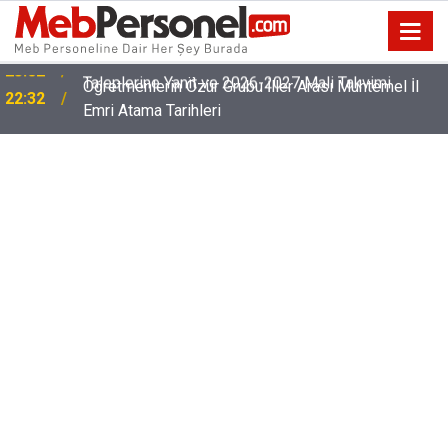
Öğretmenlerin Özür Grubu İller Arası Muhtemel İl
22:32
Emri Atama Tarihleri